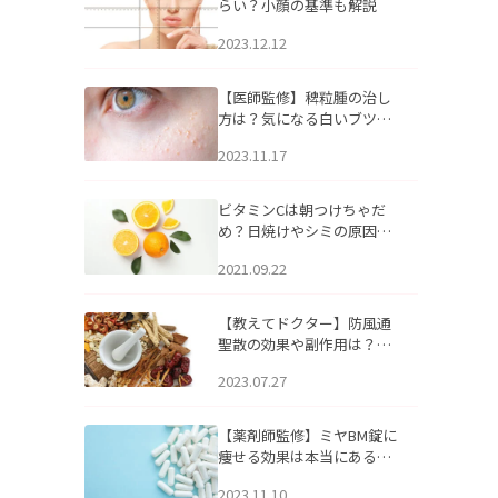
らい？小顔の基準も解説
2023.12.12
【医師監修】稗粒腫の治し
方は？気になる白いブツブ
ツの原因と自宅でできるケ
2023.11.17
アについて
ビタミンCは朝つけちゃだ
め？日焼けやシミの原因に
なるってホント？
2021.09.22
【教えてドクター】防風通
聖散の効果や副作用は？長
期服用は危険なの？
2023.07.27
【薬剤師監修】ミヤBM錠に
痩せる効果は本当にある
の？
2023.11.10