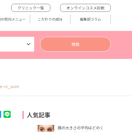
クリニック一覧
オンラインコスメ診断
題の院内メニュー
こだわりの成分
編集部コラム
le-rc_sum
人気記事
顔の大きさの平均はどのく