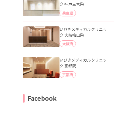
ク 神戸三宮院
兵庫県
いびきメディカルクリニッ
ク 大阪梅田院
大阪府
いびきメディカルクリニッ
ク 京都院
京都府
Facebook