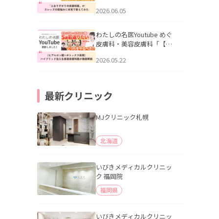
りすがりの皮膚科医”がスレ
2026.06.05
ッズの肌悩みに本気で答え
てみた」を公開いたしまし
た。
わたしの名医Youtube めぐ
皮膚科・美容皮膚科「【ヒ
アルロン酸×ボトックス併
2026.05.22
用】ハイブリッド注入を美
容皮膚科医が徹底解説」を
公開いたしました。
最新クリニック
MJクリニック札幌
北海道
いびきメディカルクリニッ
ク 福岡院
福岡県
いびきメディカルクリニッ