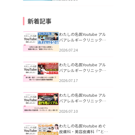
新着記事
わたしの名医Youtube アル
バアレルギークリニック札
幌「30代から急に老けて見
2026.07.24
える男性へ｜医師が教える
「最初にやるべき3つ」」を
公開いたしました。
わたしの名医Youtube アル
バアレルギークリニック札
幌「赤ら顔・酒さ・ニキビ
2026.07.17
跡にVビームは効く？向いて
いる赤みを医師が徹底解
説」を公開いたしました。
わたしの名医Youtube アル
バアレルギークリニック札
幌「マンジャロのリアル｜
2026.07.10
医師が明かす副作用・リバ
ウンド・正しい使い方」を
公開いたしました。
わたしの名医Youtube めぐ
皮膚科・美容皮膚科「”とお