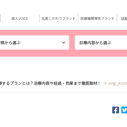
医人VOICE
名医こだわりブランド
医療機関専売ブランド
話
府県から選ぶ
診療内容から選ぶ
療するプランとは？治療内容や経過・効果まで徹底取材！
img_etoi