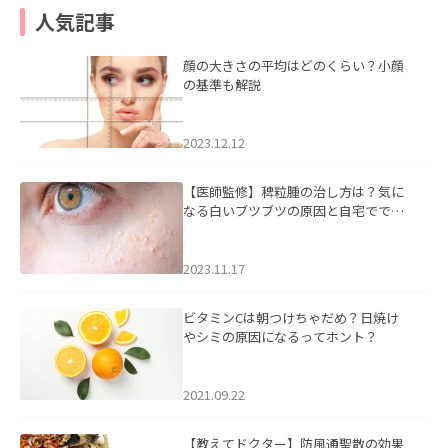
人気記事
顔の大きさの平均はどのくらい？小顔
の基準も解説
2023.12.12
【医師監修】稗粒腫の治し方は？気に
なる白いブツブツの原因と自宅ででき
るケアについて
2023.11.17
ビタミンCは朝つけちゃだめ？日焼け
やシミの原因になるってホント？
2021.09.22
【教えてドクター】防風通聖散の効果