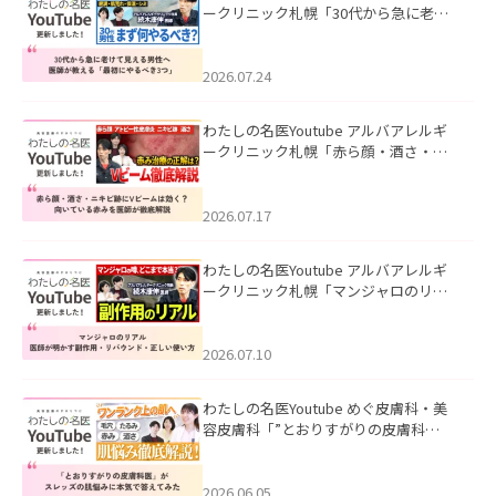
ークリニック札幌「30代から急に老け
て見える男性へ｜医師が教える「最初
にやるべき3つ」」を公開いたしまし
た。
2026.07.24
わたしの名医Youtube アルバアレルギ
ークリニック札幌「赤ら顔・酒さ・ニ
キビ跡にVビームは効く？向いている赤
みを医師が徹底解説」を公開いたしま
した。
2026.07.17
わたしの名医Youtube アルバアレルギ
ークリニック札幌「マンジャロのリア
ル｜医師が明かす副作用・リバウン
ド・正しい使い方」を公開いたしまし
た。
2026.07.10
わたしの名医Youtube めぐ皮膚科・美
容皮膚科「”とおりすがりの皮膚科
医”がスレッズの肌悩みに本気で答えて
みた」を公開いたしました。
2026.06.05