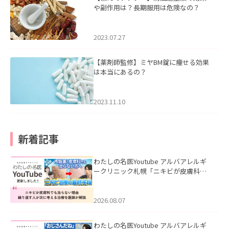
や副作用は？長期服用は危険なの？
2023.07.27
【薬剤師監修】ミヤBM錠に痩せる効果
は本当にあるの？
2023.11.10
新着記事
わたしの名医Youtube アルバアレルギ
ークリニック札幌「ニキビが皮膚科で
も治らない理由｜繰り返す人が次に考
える治療を医師が解説」を公開いたし
ました。
2026.08.07
わたしの名医Youtube アルバアレルギ