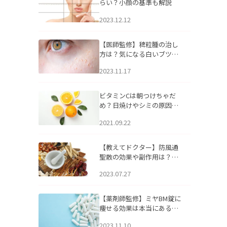
らい？小顔の基準も解説
2023.12.12
【医師監修】稗粒腫の治し
方は？気になる白いブツブ
ツの原因と自宅でできるケ
2023.11.17
アについて
ビタミンCは朝つけちゃだ
め？日焼けやシミの原因に
なるってホント？
2021.09.22
【教えてドクター】防風通
聖散の効果や副作用は？長
期服用は危険なの？
2023.07.27
【薬剤師監修】ミヤBM錠に
痩せる効果は本当にある
の？
2023.11.10