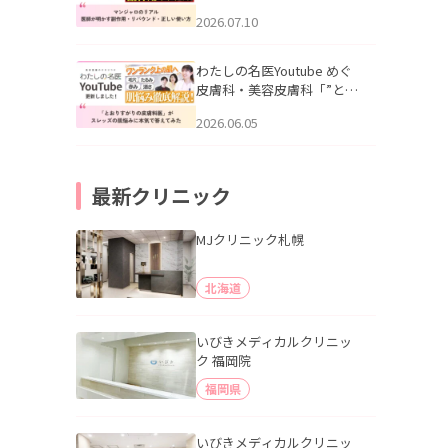
幌「マンジャロのリアル｜
2026.07.10
医師が明かす副作用・リバ
ウンド・正しい使い方」を
公開いたしました。
わたしの名医Youtube めぐ
皮膚科・美容皮膚科「”とお
りすがりの皮膚科医”がスレ
2026.06.05
ッズの肌悩みに本気で答え
てみた」を公開いたしまし
た。
最新クリニック
MJクリニック札幌
北海道
いびきメディカルクリニッ
ク 福岡院
福岡県
いびきメディカルクリニッ