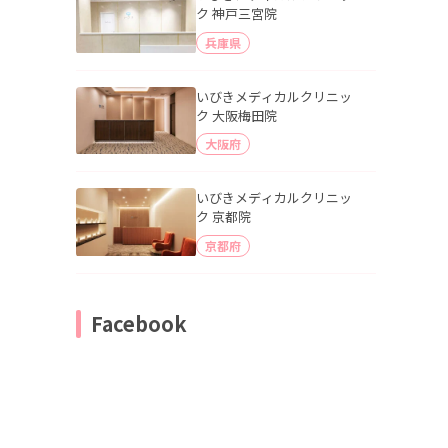
ク 神戸三宮院
兵庫県
いびきメディカルクリニッ
ク 大阪梅田院
大阪府
いびきメディカルクリニッ
ク 京都院
京都府
Facebook