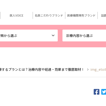
医人VOICE
名医こだわりブランド
医療機関専売ブランド
話
府県から選ぶ
診療内容から選ぶ
療するプランとは？治療内容や経過・効果まで徹底取材！
img_etoi