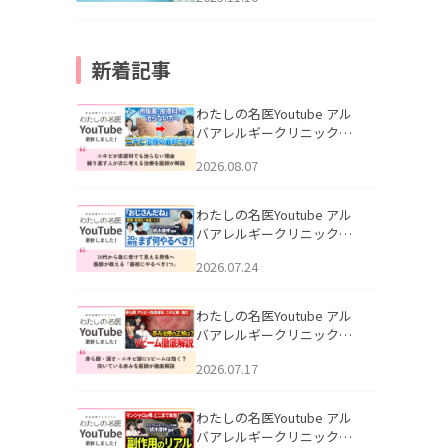
新着記事
わたしの名医Youtube アル
バアレルギークリニック札
幌「ニキビが皮膚科でも治
2026.08.07
らない理由｜繰り返す人が
次に考える治療を医師が解
説」を公開いたしました。
わたしの名医Youtube アル
バアレルギークリニック札
幌「30代から急に老けて見
2026.07.24
える男性へ｜医師が教える
「最初にやるべき3つ」」を
公開いたしました。
わたしの名医Youtube アル
バアレルギークリニック札
幌「赤ら顔・酒さ・ニキビ
2026.07.17
跡にVビームは効く？向いて
いる赤みを医師が徹底解
説」を公開いたしました。
わたしの名医Youtube アル
バアレルギークリニック札