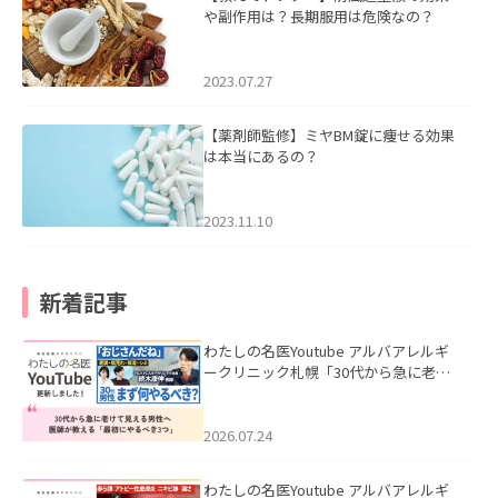
や副作用は？長期服用は危険なの？
2023.07.27
【薬剤師監修】ミヤBM錠に痩せる効果
は本当にあるの？
2023.11.10
新着記事
わたしの名医Youtube アルバアレルギ
ークリニック札幌「30代から急に老け
て見える男性へ｜医師が教える「最初
にやるべき3つ」」を公開いたしまし
た。
2026.07.24
わたしの名医Youtube アルバアレルギ