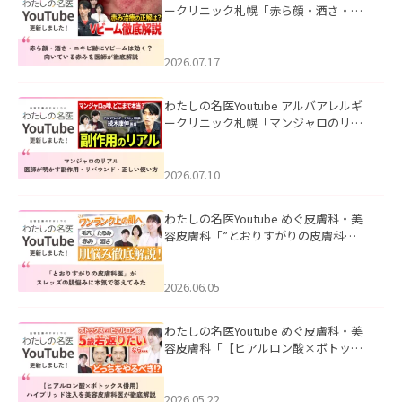
ークリニック札幌「赤ら顔・酒さ・ニ
キビ跡にVビームは効く？向いている赤
みを医師が徹底解説」を公開いたしま
した。
2026.07.17
わたしの名医Youtube アルバアレルギ
ークリニック札幌「マンジャロのリア
ル｜医師が明かす副作用・リバウン
ド・正しい使い方」を公開いたしまし
た。
2026.07.10
わたしの名医Youtube めぐ皮膚科・美
容皮膚科「”とおりすがりの皮膚科
医”がスレッズの肌悩みに本気で答えて
みた」を公開いたしました。
2026.06.05
わたしの名医Youtube めぐ皮膚科・美
容皮膚科「【ヒアルロン酸×ボトック
ス併用】ハイブリッド注入を美容皮膚
科医が徹底解説」を公開いたしまし
た。
2026.05.22