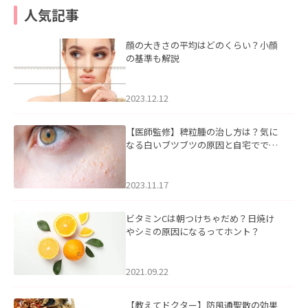
人気記事
顔の大きさの平均はどのくらい？小顔
の基準も解説
2023.12.12
【医師監修】稗粒腫の治し方は？気に
なる白いブツブツの原因と自宅ででき
るケアについて
2023.11.17
ビタミンCは朝つけちゃだめ？日焼け
やシミの原因になるってホント？
2021.09.22
【教えてドクター】防風通聖散の効果