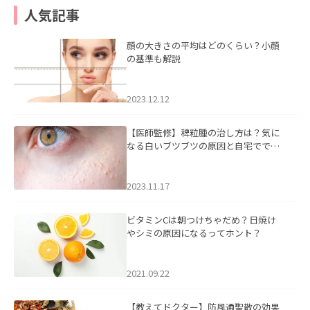
人気記事
顔の大きさの平均はどのくらい？小顔
の基準も解説
2023.12.12
【医師監修】稗粒腫の治し方は？気に
なる白いブツブツの原因と自宅ででき
るケアについて
2023.11.17
ビタミンCは朝つけちゃだめ？日焼け
やシミの原因になるってホント？
2021.09.22
【教えてドクター】防風通聖散の効果