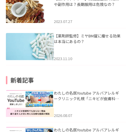
や副作用は？長期服用は危険なの？
2023.07.27
【薬剤師監修】ミヤBM錠に痩せる効果
は本当にあるの？
2023.11.10
新着記事
わたしの名医Youtube アルバアレルギ
ークリニック札幌「ニキビが皮膚科で
も治らない理由｜繰り返す人が次に考
える治療を医師が解説」を公開いたし
ました。
2026.08.07
わたしの名医Youtube アルバアレルギ