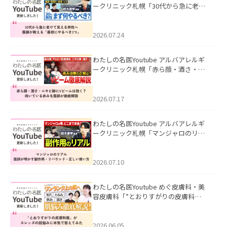
ークリニック札幌「30代から急に老け
て見える男性へ｜医師が教える「最初
にやるべき3つ」」を公開いたしまし
た。
2026.07.24
わたしの名医Youtube アルバアレルギ
ークリニック札幌「赤ら顔・酒さ・ニ
キビ跡にVビームは効く？向いている赤
みを医師が徹底解説」を公開いたしま
した。
2026.07.17
わたしの名医Youtube アルバアレルギ
ークリニック札幌「マンジャロのリア
ル｜医師が明かす副作用・リバウン
ド・正しい使い方」を公開いたしまし
た。
2026.07.10
わたしの名医Youtube めぐ皮膚科・美
容皮膚科「”とおりすがりの皮膚科
医”がスレッズの肌悩みに本気で答えて
みた」を公開いたしました。
2026.06.05