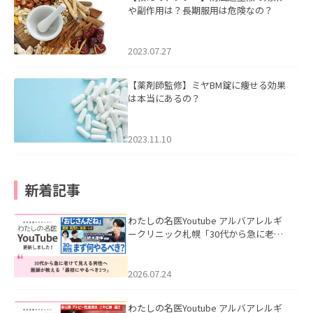
や副作用は？長期服用は危険なの？
2023.07.27
【薬剤師監修】ミヤBM錠に痩せる効果
は本当にあるの？
2023.11.10
新着記事
わたしの名医Youtube アルバアレルギ
ークリニック札幌「30代から急に老け
て見える男性へ｜医師が教える「最初
にやるべき3つ」」を公開いたしまし
た。
2026.07.24
わたしの名医Youtube アルバアレルギ