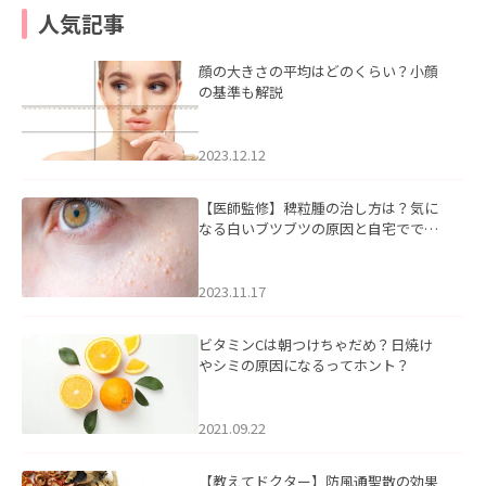
人気記事
顔の大きさの平均はどのくらい？小顔
の基準も解説
2023.12.12
【医師監修】稗粒腫の治し方は？気に
なる白いブツブツの原因と自宅ででき
るケアについて
2023.11.17
ビタミンCは朝つけちゃだめ？日焼け
やシミの原因になるってホント？
2021.09.22
【教えてドクター】防風通聖散の効果