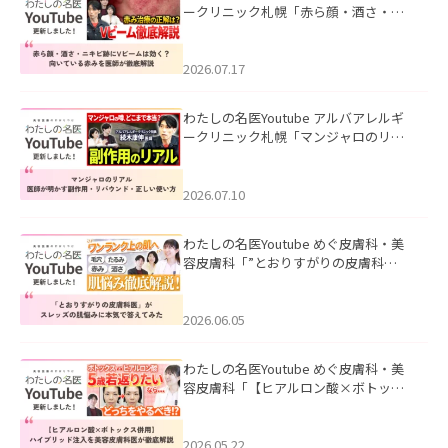
ークリニック札幌「赤ら顔・酒さ・ニ
キビ跡にVビームは効く？向いている赤
みを医師が徹底解説」を公開いたしま
した。
2026.07.17
わたしの名医Youtube アルバアレルギ
ークリニック札幌「マンジャロのリア
ル｜医師が明かす副作用・リバウン
ド・正しい使い方」を公開いたしまし
た。
2026.07.10
わたしの名医Youtube めぐ皮膚科・美
容皮膚科「”とおりすがりの皮膚科
医”がスレッズの肌悩みに本気で答えて
みた」を公開いたしました。
2026.06.05
わたしの名医Youtube めぐ皮膚科・美
容皮膚科「【ヒアルロン酸×ボトック
ス併用】ハイブリッド注入を美容皮膚
科医が徹底解説」を公開いたしまし
た。
2026.05.22