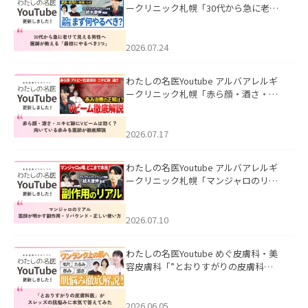
ークリニック札幌「30代から急に老け
て見える男性へ｜医師が教える「最初
にやるべき3つ」」を公開いたしまし
た。
2026.07.24
わたしの名医Youtube アルバアレルギ
ークリニック札幌「赤ら顔・酒さ・ニ
キビ跡にVビームは効く？向いている赤
みを医師が徹底解説」を公開いたしま
した。
2026.07.17
わたしの名医Youtube アルバアレルギ
ークリニック札幌「マンジャロのリア
ル｜医師が明かす副作用・リバウン
ド・正しい使い方」を公開いたしまし
た。
2026.07.10
わたしの名医Youtube めぐ皮膚科・美
容皮膚科「”とおりすがりの皮膚科
医”がスレッズの肌悩みに本気で答えて
みた」を公開いたしました。
2026.06.05