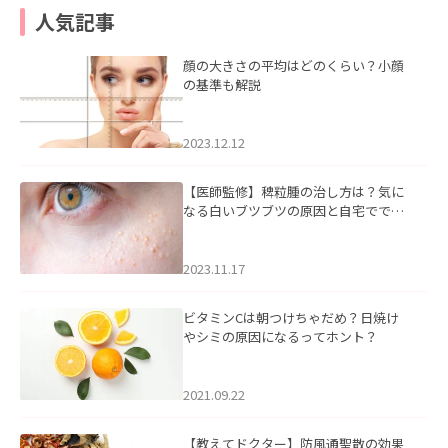
人気記事
顔の大きさの平均はどのくらい？小顔
の基準も解説
2023.12.12
【医師監修】稗粒腫の治し方は？気に
なる白いブツブツの原因と自宅ででき
るケアについて
2023.11.17
ビタミンCは朝つけちゃだめ？日焼け
やシミの原因になるってホント？
2021.09.22
【教えてドクター】防風通聖散の効果