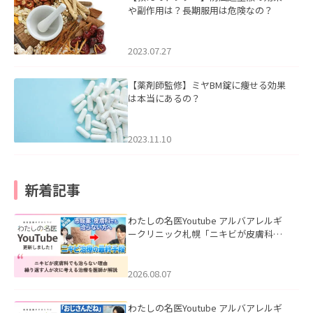
や副作用は？長期服用は危険なの？
2023.07.27
【薬剤師監修】ミヤBM錠に痩せる効果
は本当にあるの？
2023.11.10
新着記事
わたしの名医Youtube アルバアレルギ
ークリニック札幌「ニキビが皮膚科で
も治らない理由｜繰り返す人が次に考
える治療を医師が解説」を公開いたし
ました。
2026.08.07
わたしの名医Youtube アルバアレルギ