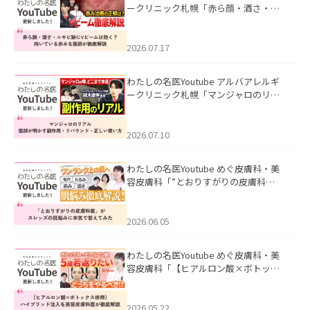
ークリニック札幌「赤ら顔・酒さ・ニ
キビ跡にVビームは効く？向いている赤
みを医師が徹底解説」を公開いたしま
した。
2026.07.17
わたしの名医Youtube アルバアレルギ
ークリニック札幌「マンジャロのリア
ル｜医師が明かす副作用・リバウン
ド・正しい使い方」を公開いたしまし
た。
2026.07.10
わたしの名医Youtube めぐ皮膚科・美
容皮膚科「”とおりすがりの皮膚科
医”がスレッズの肌悩みに本気で答えて
みた」を公開いたしました。
2026.06.05
わたしの名医Youtube めぐ皮膚科・美
容皮膚科「【ヒアルロン酸×ボトック
ス併用】ハイブリッド注入を美容皮膚
科医が徹底解説」を公開いたしまし
た。
2026.05.22