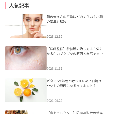
人気記事
顔の大きさの平均はどのくらい？小顔
の基準も解説
2023.12.12
【医師監修】稗粒腫の治し方は？気に
なる白いブツブツの原因と自宅ででき
るケアについて
2023.11.17
ビタミンCは朝つけちゃだめ？日焼け
やシミの原因になるってホント？
2021.09.22
【教えてドクター】防風通聖散の効果