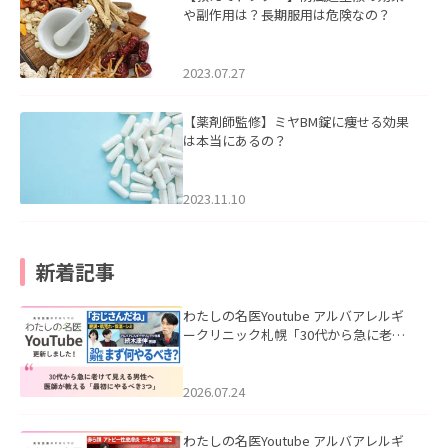
や副作用は？長期服用は危険なの？
2023.07.27
【薬剤師監修】ミヤBM錠に痩せる効果
は本当にあるの？
2023.11.10
新着記事
わたしの名医Youtube アルバアレルギ
ークリニック札幌「30代から急に老け
て見える男性へ｜医師が教える「最初
にやるべき3つ」」を公開いたしまし
た。
2026.07.24
わたしの名医Youtube アルバアレルギ