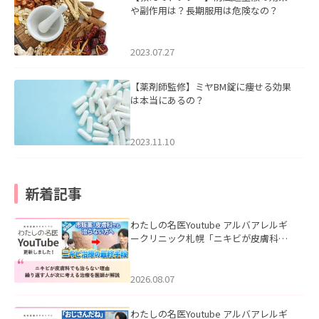
や副作用は？長期服用は危険なの？
2023.07.27
【薬剤師監修】ミヤBM錠に痩せる効果
は本当にあるの？
2023.11.10
新着記事
わたしの名医Youtube アルバアレルギ
ークリニック札幌「ニキビが皮膚科で
も治らない理由｜繰り返す人が次に考
える治療を医師が解説」を公開いたし
ました。
2026.08.07
わたしの名医Youtube アルバアレルギ