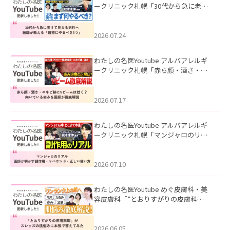
ークリニック札幌「30代から急に老け
て見える男性へ｜医師が教える「最初
にやるべき3つ」」を公開いたしまし
た。
2026.07.24
わたしの名医Youtube アルバアレルギ
ークリニック札幌「赤ら顔・酒さ・ニ
キビ跡にVビームは効く？向いている赤
みを医師が徹底解説」を公開いたしま
した。
2026.07.17
わたしの名医Youtube アルバアレルギ
ークリニック札幌「マンジャロのリア
ル｜医師が明かす副作用・リバウン
ド・正しい使い方」を公開いたしまし
た。
2026.07.10
わたしの名医Youtube めぐ皮膚科・美
容皮膚科「”とおりすがりの皮膚科
医”がスレッズの肌悩みに本気で答えて
みた」を公開いたしました。
2026.06.05