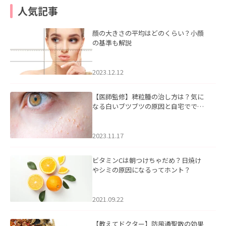
人気記事
顔の大きさの平均はどのくらい？小顔
の基準も解説
2023.12.12
【医師監修】稗粒腫の治し方は？気に
なる白いブツブツの原因と自宅ででき
るケアについて
2023.11.17
ビタミンCは朝つけちゃだめ？日焼け
やシミの原因になるってホント？
2021.09.22
【教えてドクター】防風通聖散の効果