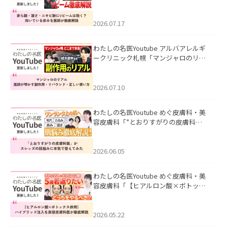
キビ跡にVビームは効く？向いている赤
みを医師が徹底解説」を公開いたしま
した。
2026.07.17
わたしの名医Youtube アルバアレルギ
ークリニック札幌「マンジャロのリア
ル｜医師が明かす副作用・リバウン
ド・正しい使い方」を公開いたしまし
た。
2026.07.10
わたしの名医Youtube めぐ皮膚科・美
容皮膚科「”とおりすがりの皮膚科
医”がスレッズの肌悩みに本気で答えて
みた」を公開いたしました。
2026.06.05
わたしの名医Youtube めぐ皮膚科・美
容皮膚科「【ヒアルロン酸×ボトック
ス併用】ハイブリッド注入を美容皮膚
科医が徹底解説」を公開いたしまし
た。
2026.05.22