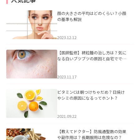
顔の大きさの平均はどのくらい？小顔
の基準も解説
2023.12.12
【医師監修】稗粒腫の治し方は？気に
なる白いブツブツの原因と自宅ででき
るケアについて
2023.11.17
ビタミンCは朝つけちゃだめ？日焼け
やシミの原因になるってホント？
2021.09.22
【教えてドクター】防風通聖散の効果
や副作用は？長期服用は危険なの？