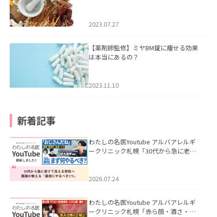
2023.07.27
【薬剤師監修】ミヤBM錠に痩せる効果
は本当にあるの？
2023.11.10
新着記事
わたしの名医Youtube アルバアレルギ
ークリニック札幌「30代から急に老け
て見える男性へ｜医師が教える「最初
にやるべき3つ」」を公開いたしまし
た。
2026.07.24
わたしの名医Youtube アルバアレルギ
ークリニック札幌「赤ら顔・酒さ・ニ