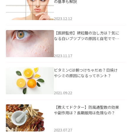
の基準も解説
2023.12.12
【医師監修】稗粒腫の治し方は？気に
なる白いブツブツの原因と自宅ででき
るケアについて
2023.11.17
ビタミンCは朝つけちゃだめ？日焼け
やシミの原因になるってホント？
2021.09.22
【教えてドクター】防風通聖散の効果
や副作用は？長期服用は危険なの？
2023.07.27