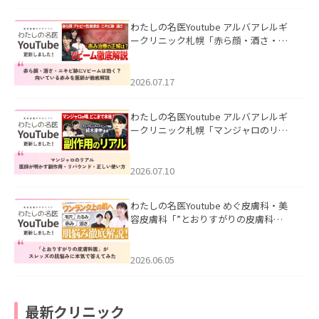
わたしの名医Youtube アルバアレルギ
ークリニック札幌「赤ら顔・酒さ・ニ
キビ跡にVビームは効く？向いている赤
みを医師が徹底解説」を公開いたしま
した。
2026.07.17
わたしの名医Youtube アルバアレルギ
ークリニック札幌「マンジャロのリア
ル｜医師が明かす副作用・リバウン
ド・正しい使い方」を公開いたしまし
た。
2026.07.10
わたしの名医Youtube めぐ皮膚科・美
容皮膚科「”とおりすがりの皮膚科
医”がスレッズの肌悩みに本気で答えて
みた」を公開いたしました。
2026.06.05
最新クリニック