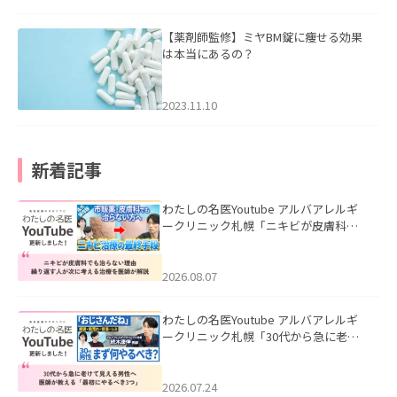
【薬剤師監修】ミヤBM錠に痩せる効果
は本当にあるの？
2023.11.10
新着記事
わたしの名医Youtube アルバアレルギ
ークリニック札幌「ニキビが皮膚科で
も治らない理由｜繰り返す人が次に考
える治療を医師が解説」を公開いたし
ました。
2026.08.07
わたしの名医Youtube アルバアレルギ
ークリニック札幌「30代から急に老け
て見える男性へ｜医師が教える「最初
にやるべき3つ」」を公開いたしまし
た。
2026.07.24