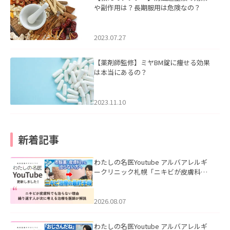
や副作用は？長期服用は危険なの？
2023.07.27
【薬剤師監修】ミヤBM錠に痩せる効果
は本当にあるの？
2023.11.10
新着記事
わたしの名医Youtube アルバアレルギ
ークリニック札幌「ニキビが皮膚科で
も治らない理由｜繰り返す人が次に考
える治療を医師が解説」を公開いたし
ました。
2026.08.07
わたしの名医Youtube アルバアレルギ