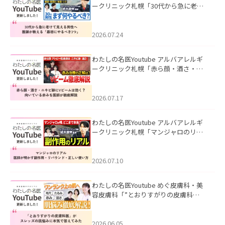
ークリニック札幌「30代から急に老け
て見える男性へ｜医師が教える「最初
にやるべき3つ」」を公開いたしまし
た。
2026.07.24
わたしの名医Youtube アルバアレルギ
ークリニック札幌「赤ら顔・酒さ・ニ
キビ跡にVビームは効く？向いている赤
みを医師が徹底解説」を公開いたしま
した。
2026.07.17
わたしの名医Youtube アルバアレルギ
ークリニック札幌「マンジャロのリア
ル｜医師が明かす副作用・リバウン
ド・正しい使い方」を公開いたしまし
た。
2026.07.10
わたしの名医Youtube めぐ皮膚科・美
容皮膚科「”とおりすがりの皮膚科
医”がスレッズの肌悩みに本気で答えて
みた」を公開いたしました。
2026.06.05