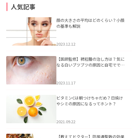
人気記事
顔の大きさの平均はどのくらい？小顔
の基準も解説
2023.12.12
【医師監修】稗粒腫の治し方は？気に
なる白いブツブツの原因と自宅ででき
るケアについて
2023.11.17
ビタミンCは朝つけちゃだめ？日焼け
やシミの原因になるってホント？
2021.09.22
【教えてドクター】防風通聖散の効果