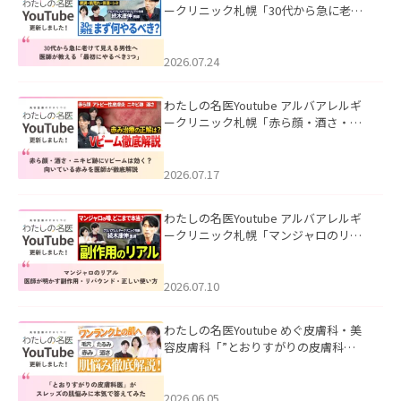
ークリニック札幌「30代から急に老け
て見える男性へ｜医師が教える「最初
にやるべき3つ」」を公開いたしまし
た。
2026.07.24
わたしの名医Youtube アルバアレルギ
ークリニック札幌「赤ら顔・酒さ・ニ
キビ跡にVビームは効く？向いている赤
みを医師が徹底解説」を公開いたしま
した。
2026.07.17
わたしの名医Youtube アルバアレルギ
ークリニック札幌「マンジャロのリア
ル｜医師が明かす副作用・リバウン
ド・正しい使い方」を公開いたしまし
た。
2026.07.10
わたしの名医Youtube めぐ皮膚科・美
容皮膚科「”とおりすがりの皮膚科
医”がスレッズの肌悩みに本気で答えて
みた」を公開いたしました。
2026.06.05