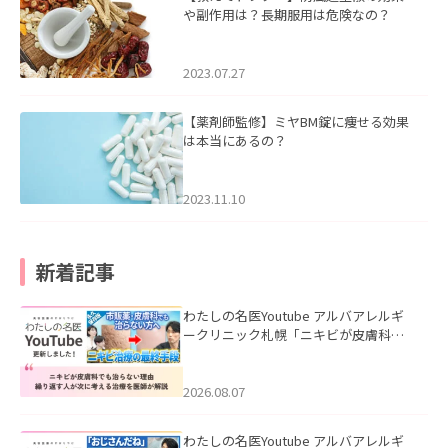
や副作用は？長期服用は危険なの？
2023.07.27
【薬剤師監修】ミヤBM錠に痩せる効果
は本当にあるの？
2023.11.10
新着記事
わたしの名医Youtube アルバアレルギ
ークリニック札幌「ニキビが皮膚科で
も治らない理由｜繰り返す人が次に考
える治療を医師が解説」を公開いたし
ました。
2026.08.07
わたしの名医Youtube アルバアレルギ