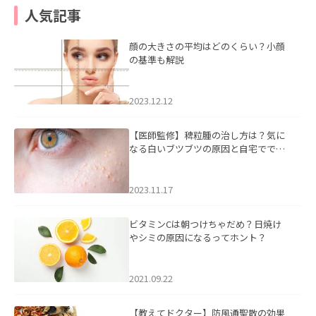
人気記事
顔の大きさの平均はどのくらい？小顔
の基準も解説
2023.12.12
【医師監修】稗粒腫の治し方は？気に
なる白いブツブツの原因と自宅ででき
るケアについて
2023.11.17
ビタミンCは朝つけちゃだめ？日焼け
やシミの原因になるってホント？
2021.09.22
【教えてドクター】防風通聖散の効果