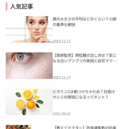
人気記事
顔の大きさの平均はどのくらい？小顔
の基準も解説
2023.12.12
【医師監修】稗粒腫の治し方は？気に
なる白いブツブツの原因と自宅ででき
るケアについて
2023.11.17
ビタミンCは朝つけちゃだめ？日焼け
やシミの原因になるってホント？
2021.09.22
【教えてドクター】防風通聖散の効果