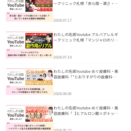
ークリニック札幌「赤ら顔・酒さ・ニ
キビ跡にVビームは効く？向いている赤
みを医師が徹底解説」を公開いたしま
した。
2026.07.17
わたしの名医Youtube アルバアレルギ
ークリニック札幌「マンジャロのリア
ル｜医師が明かす副作用・リバウン
ド・正しい使い方」を公開いたしまし
た。
2026.07.10
わたしの名医Youtube めぐ皮膚科・美
容皮膚科「”とおりすがりの皮膚科
医”がスレッズの肌悩みに本気で答えて
みた」を公開いたしました。
2026.06.05
わたしの名医Youtube めぐ皮膚科・美
容皮膚科「【ヒアルロン酸×ボトック
ス併用】ハイブリッド注入を美容皮膚
科医が徹底解説」を公開いたしまし
た。
2026.05.22