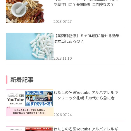
や副作用は？長期服用は危険なの？
2023.07.27
【薬剤師監修】ミヤBM錠に痩せる効果
は本当にあるの？
2023.11.10
新着記事
わたしの名医Youtube アルバアレルギ
ークリニック札幌「30代から急に老け
て見える男性へ｜医師が教える「最初
にやるべき3つ」」を公開いたしまし
た。
2026.07.24
わたしの名医Youtube アルバアレルギ