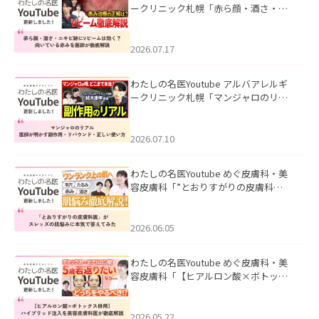
ークリニック札幌「赤ら顔・酒さ・ニ
キビ跡にVビームは効く？向いている赤
みを医師が徹底解説」を公開いたしま
した。
2026.07.17
わたしの名医Youtube アルバアレルギ
ークリニック札幌「マンジャロのリア
ル｜医師が明かす副作用・リバウン
ド・正しい使い方」を公開いたしまし
た。
2026.07.10
わたしの名医Youtube めぐ皮膚科・美
容皮膚科「”とおりすがりの皮膚科
医”がスレッズの肌悩みに本気で答えて
みた」を公開いたしました。
2026.06.05
わたしの名医Youtube めぐ皮膚科・美
容皮膚科「【ヒアルロン酸×ボトック
ス併用】ハイブリッド注入を美容皮膚
科医が徹底解説」を公開いたしまし
た。
2026.05.22