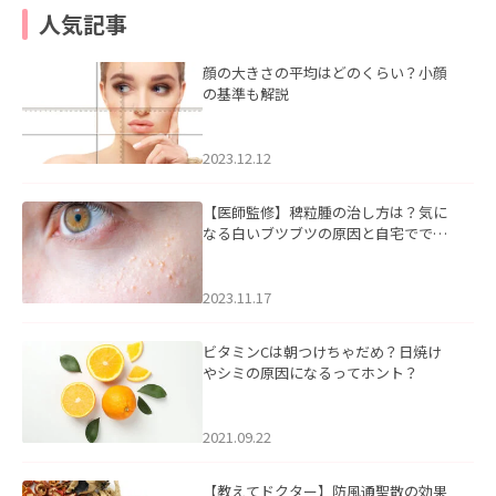
人気記事
顔の大きさの平均はどのくらい？小顔
の基準も解説
2023.12.12
【医師監修】稗粒腫の治し方は？気に
なる白いブツブツの原因と自宅ででき
るケアについて
2023.11.17
ビタミンCは朝つけちゃだめ？日焼け
やシミの原因になるってホント？
2021.09.22
【教えてドクター】防風通聖散の効果