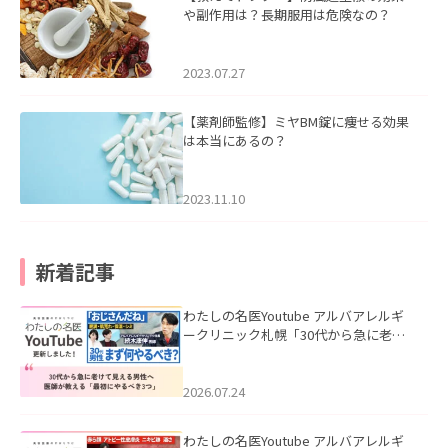
や副作用は？長期服用は危険なの？
2023.07.27
【薬剤師監修】ミヤBM錠に痩せる効果
は本当にあるの？
2023.11.10
新着記事
わたしの名医Youtube アルバアレルギ
ークリニック札幌「30代から急に老け
て見える男性へ｜医師が教える「最初
にやるべき3つ」」を公開いたしまし
た。
2026.07.24
わたしの名医Youtube アルバアレルギ