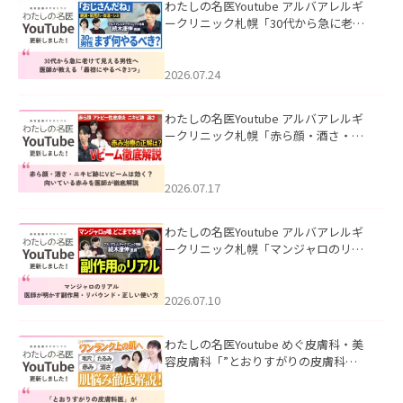
わたしの名医Youtube アルバアレルギ
ークリニック札幌「30代から急に老け
て見える男性へ｜医師が教える「最初
にやるべき3つ」」を公開いたしまし
た。
2026.07.24
わたしの名医Youtube アルバアレルギ
ークリニック札幌「赤ら顔・酒さ・ニ
キビ跡にVビームは効く？向いている赤
みを医師が徹底解説」を公開いたしま
した。
2026.07.17
わたしの名医Youtube アルバアレルギ
ークリニック札幌「マンジャロのリア
ル｜医師が明かす副作用・リバウン
ド・正しい使い方」を公開いたしまし
た。
2026.07.10
わたしの名医Youtube めぐ皮膚科・美
容皮膚科「”とおりすがりの皮膚科
医”がスレッズの肌悩みに本気で答えて
みた」を公開いたしました。