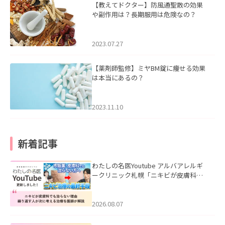
【教えてドクター】防風通聖散の効果
や副作用は？長期服用は危険なの？
2023.07.27
【薬剤師監修】ミヤBM錠に痩せる効果
は本当にあるの？
2023.11.10
新着記事
わたしの名医Youtube アルバアレルギ
ークリニック札幌「ニキビが皮膚科で
も治らない理由｜繰り返す人が次に考
える治療を医師が解説」を公開いたし
ました。
2026.08.07