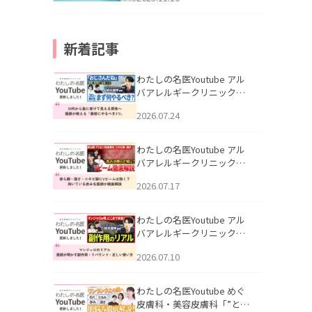
新着記事
わたしの名医Youtube アル
バアレルギークリニック札
幌「30代から急に老けて見
2026.07.24
える男性へ｜医師が教える
「最初にやるべき3つ」」を
公開いたしました。
わたしの名医Youtube アル
バアレルギークリニック札
幌「赤ら顔・酒さ・ニキビ
2026.07.17
跡にVビームは効く？向いて
いる赤みを医師が徹底解
説」を公開いたしました。
わたしの名医Youtube アル
バアレルギークリニック札
幌「マンジャロのリアル｜
2026.07.10
医師が明かす副作用・リバ
ウンド・正しい使い方」を
公開いたしました。
わたしの名医Youtube めぐ
皮膚科・美容皮膚科「”とお