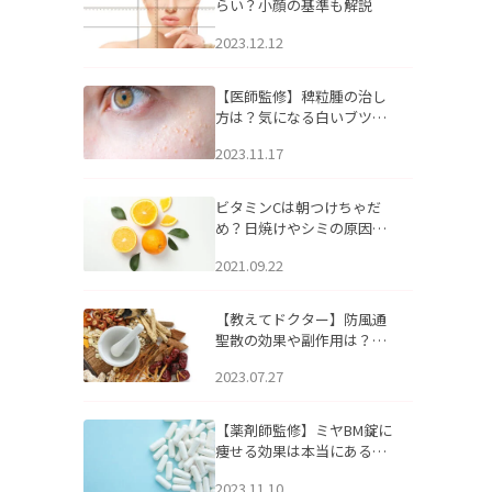
らい？小顔の基準も解説
2023.12.12
【医師監修】稗粒腫の治し
方は？気になる白いブツブ
ツの原因と自宅でできるケ
2023.11.17
アについて
ビタミンCは朝つけちゃだ
め？日焼けやシミの原因に
なるってホント？
2021.09.22
【教えてドクター】防風通
聖散の効果や副作用は？長
期服用は危険なの？
2023.07.27
【薬剤師監修】ミヤBM錠に
痩せる効果は本当にある
の？
2023.11.10