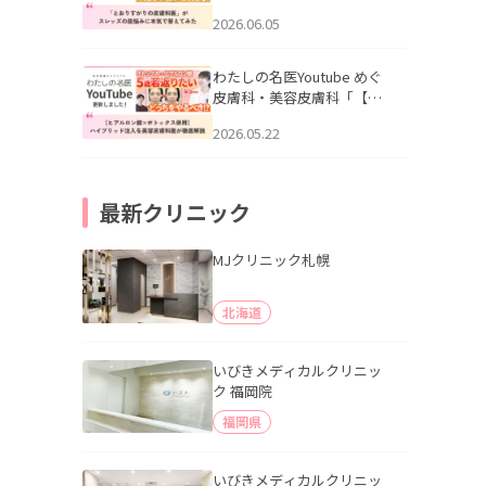
りすがりの皮膚科医”がスレ
2026.06.05
ッズの肌悩みに本気で答え
てみた」を公開いたしまし
た。
わたしの名医Youtube めぐ
皮膚科・美容皮膚科「【ヒ
アルロン酸×ボトックス併
2026.05.22
用】ハイブリッド注入を美
容皮膚科医が徹底解説」を
公開いたしました。
最新クリニック
MJクリニック札幌
北海道
いびきメディカルクリニッ
ク 福岡院
福岡県
いびきメディカルクリニッ