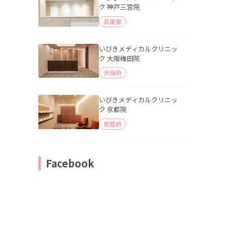
ク 神戸三宮院
兵庫県
いびきメディカルクリニッ
ク 大阪梅田院
大阪府
いびきメディカルクリニッ
ク 京都院
京都府
Facebook