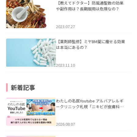
【教えてドクター】防風通聖散の効果
や副作用は？長期服用は危険なの？
2023.07.27
【薬剤師監修】ミヤBM錠に痩せる効果
は本当にあるの？
2023.11.10
新着記事
わたしの名医Youtube アルバアレルギ
ークリニック札幌「ニキビが皮膚科で
も治らない理由｜繰り返す人が次に考
える治療を医師が解説」を公開いたし
ました。
2026.08.07