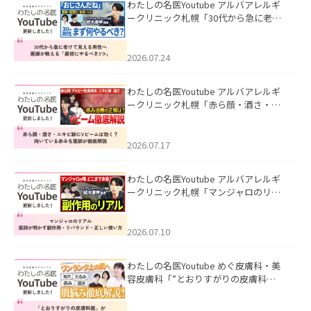
わたしの名医Youtube アルバアレルギ
ークリニック札幌「30代から急に老け
て見える男性へ｜医師が教える「最初
にやるべき3つ」」を公開いたしまし
た。
2026.07.24
わたしの名医Youtube アルバアレルギ
ークリニック札幌「赤ら顔・酒さ・ニ
キビ跡にVビームは効く？向いている赤
みを医師が徹底解説」を公開いたしま
した。
2026.07.17
わたしの名医Youtube アルバアレルギ
ークリニック札幌「マンジャロのリア
ル｜医師が明かす副作用・リバウン
ド・正しい使い方」を公開いたしまし
た。
2026.07.10
わたしの名医Youtube めぐ皮膚科・美
容皮膚科「”とおりすがりの皮膚科
医”がスレッズの肌悩みに本気で答えて
みた」を公開いたしました。