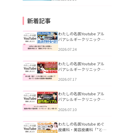
新着記事
わたしの名医Youtube アル
バアレルギークリニック札
幌「30代から急に老けて見
2026.07.24
える男性へ｜医師が教える
「最初にやるべき3つ」」を
公開いたしました。
わたしの名医Youtube アル
バアレルギークリニック札
幌「赤ら顔・酒さ・ニキビ
2026.07.17
跡にVビームは効く？向いて
いる赤みを医師が徹底解
説」を公開いたしました。
わたしの名医Youtube アル
バアレルギークリニック札
幌「マンジャロのリアル｜
2026.07.10
医師が明かす副作用・リバ
ウンド・正しい使い方」を
公開いたしました。
わたしの名医Youtube めぐ
皮膚科・美容皮膚科「”とお