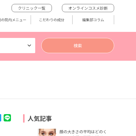
クリニック一覧
オンラインコスメ診断
題の院内メニュー
こだわりの成分
編集部コラム
人気記事
顔の大きさの平均はどのく