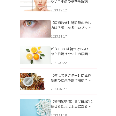
らい？小顔の基準も解説
2023.12.12
【医師監修】稗粒腫の治し
方は？気になる白いブツブ
ツの原因と自宅でできるケ
2023.11.17
アについて
ビタミンCは朝つけちゃだ
め？日焼けやシミの原因に
なるってホント？
2021.09.22
【教えてドクター】防風通
聖散の効果や副作用は？長
期服用は危険なの？
2023.07.27
【薬剤師監修】ミヤBM錠に
痩せる効果は本当にある
の？
2023.11.10