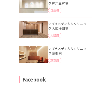
ク 神戸三宮院
兵庫県
いびきメディカルクリニッ
ク 大阪梅田院
大阪府
いびきメディカルクリニッ
ク 京都院
京都府
Facebook