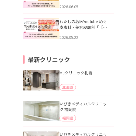
りすがりの皮膚科医”がスレ
2026.06.05
ッズの肌悩みに本気で答え
てみた」を公開いたしまし
た。
わたしの名医Youtube めぐ
皮膚科・美容皮膚科「【ヒ
アルロン酸×ボトックス併
2026.05.22
用】ハイブリッド注入を美
容皮膚科医が徹底解説」を
公開いたしました。
最新クリニック
MJクリニック札幌
北海道
いびきメディカルクリニッ
ク 福岡院
福岡県
いびきメディカルクリニッ