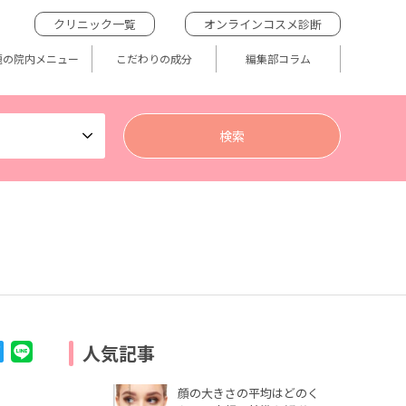
クリニック一覧
オンラインコスメ診断
題の院内メニュー
こだわりの成分
編集部コラム
人気記事
顔の大きさの平均はどのく