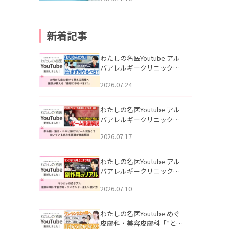
新着記事
わたしの名医Youtube アル
バアレルギークリニック札
幌「30代から急に老けて見
2026.07.24
える男性へ｜医師が教える
「最初にやるべき3つ」」を
公開いたしました。
わたしの名医Youtube アル
バアレルギークリニック札
幌「赤ら顔・酒さ・ニキビ
2026.07.17
跡にVビームは効く？向いて
いる赤みを医師が徹底解
説」を公開いたしました。
わたしの名医Youtube アル
バアレルギークリニック札
幌「マンジャロのリアル｜
2026.07.10
医師が明かす副作用・リバ
ウンド・正しい使い方」を
公開いたしました。
わたしの名医Youtube めぐ
皮膚科・美容皮膚科「”とお