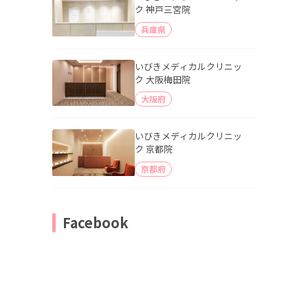
ク 神戸三宮院
兵庫県
いびきメディカルクリニッ
ク 大阪梅田院
大阪府
いびきメディカルクリニッ
ク 京都院
京都府
Facebook