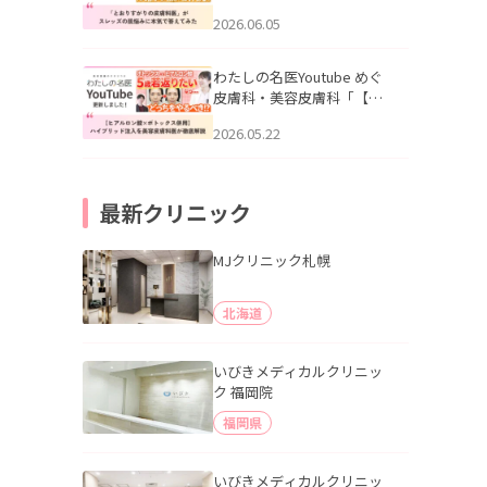
りすがりの皮膚科医”がスレ
2026.06.05
ッズの肌悩みに本気で答え
てみた」を公開いたしまし
た。
わたしの名医Youtube めぐ
皮膚科・美容皮膚科「【ヒ
アルロン酸×ボトックス併
2026.05.22
用】ハイブリッド注入を美
容皮膚科医が徹底解説」を
公開いたしました。
最新クリニック
MJクリニック札幌
北海道
いびきメディカルクリニッ
ク 福岡院
福岡県
いびきメディカルクリニッ