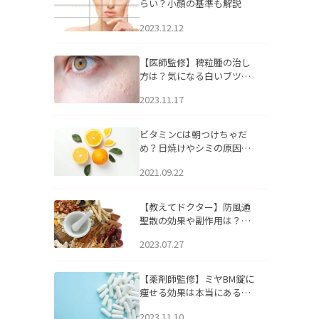
らい？小顔の基準も解説
2023.12.12
【医師監修】稗粒腫の治し
方は？気になる白いブツブ
ツの原因と自宅でできるケ
2023.11.17
アについて
ビタミンCは朝つけちゃだ
め？日焼けやシミの原因に
なるってホント？
2021.09.22
【教えてドクター】防風通
聖散の効果や副作用は？長
期服用は危険なの？
2023.07.27
【薬剤師監修】ミヤBM錠に
痩せる効果は本当にある
の？
2023.11.10