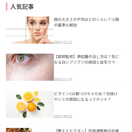
人気記事
顔の大きさの平均はどのくらい？小顔
の基準も解説
2023.12.12
【医師監修】稗粒腫の治し方は？気に
なる白いブツブツの原因と自宅ででき
るケアについて
2023.11.17
ビタミンCは朝つけちゃだめ？日焼け
やシミの原因になるってホント？
2021.09.22
【教えてドクター】防風通聖散の効果