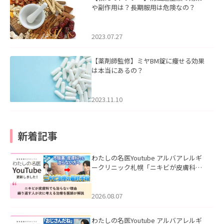
や副作用は？長期服用は危険なの？
2023.07.27
【薬剤師監修】ミヤBM錠に痩せる効果
は本当にあるの？
2023.11.10
新着記事
わたしの名医Youtube アルバアレルギ
ークリニック札幌「ニキビが皮膚科で
も治らない理由｜繰り返す人が次に考
える治療を医師が解説」を公開いたし
ました。
2026.08.07
わたしの名医Youtube アルバアレルギ