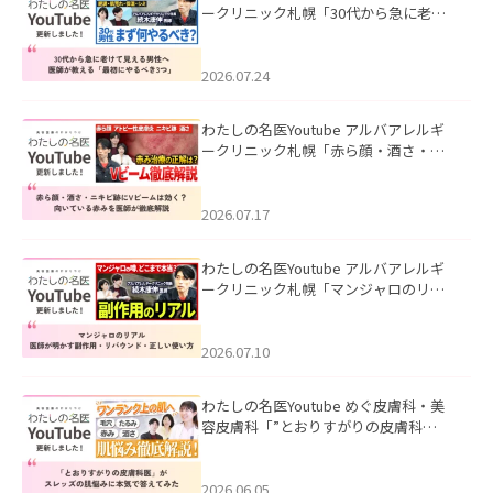
ークリニック札幌「30代から急に老け
て見える男性へ｜医師が教える「最初
にやるべき3つ」」を公開いたしまし
た。
2026.07.24
わたしの名医Youtube アルバアレルギ
ークリニック札幌「赤ら顔・酒さ・ニ
キビ跡にVビームは効く？向いている赤
みを医師が徹底解説」を公開いたしま
した。
2026.07.17
わたしの名医Youtube アルバアレルギ
ークリニック札幌「マンジャロのリア
ル｜医師が明かす副作用・リバウン
ド・正しい使い方」を公開いたしまし
た。
2026.07.10
わたしの名医Youtube めぐ皮膚科・美
容皮膚科「”とおりすがりの皮膚科
医”がスレッズの肌悩みに本気で答えて
みた」を公開いたしました。
2026.06.05