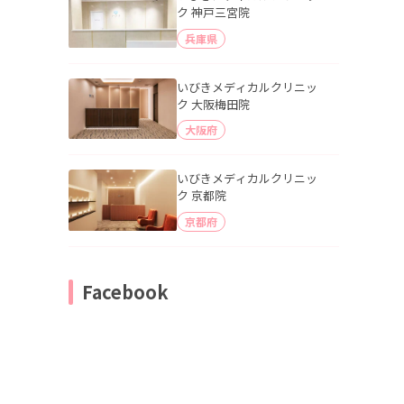
ク 神戸三宮院
兵庫県
いびきメディカルクリニッ
ク 大阪梅田院
大阪府
いびきメディカルクリニッ
ク 京都院
京都府
Facebook