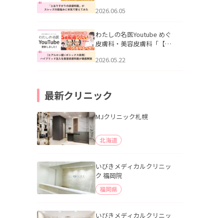
りすがりの皮膚科医”がスレ
2026.06.05
ッズの肌悩みに本気で答え
てみた」を公開いたしまし
た。
わたしの名医Youtube めぐ
皮膚科・美容皮膚科「【ヒ
アルロン酸×ボトックス併
2026.05.22
用】ハイブリッド注入を美
容皮膚科医が徹底解説」を
公開いたしました。
最新クリニック
MJクリニック札幌
北海道
いびきメディカルクリニッ
ク 福岡院
福岡県
いびきメディカルクリニッ