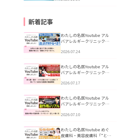
新着記事
わたしの名医Youtube アル
バアレルギークリニック札
幌「30代から急に老けて見
2026.07.24
える男性へ｜医師が教える
「最初にやるべき3つ」」を
公開いたしました。
わたしの名医Youtube アル
バアレルギークリニック札
幌「赤ら顔・酒さ・ニキビ
2026.07.17
跡にVビームは効く？向いて
いる赤みを医師が徹底解
説」を公開いたしました。
わたしの名医Youtube アル
バアレルギークリニック札
幌「マンジャロのリアル｜
2026.07.10
医師が明かす副作用・リバ
ウンド・正しい使い方」を
公開いたしました。
わたしの名医Youtube めぐ
皮膚科・美容皮膚科「”とお