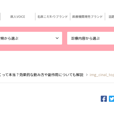
医人VOICE
名医こだわりブランド
医療機関専売ブランド
話
府県から選ぶ
診療内容から選ぶ
くって本当？効果的な飲み方や副作用についても解説
img_cinal_to