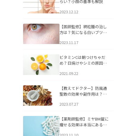
らい？小顔の基準も解説
2023.12.12
【医師監修】稗粒腫の治し
方は？気になる白いブツブ
ツの原因と自宅でできるケ
2023.11.17
アについて
ビタミンCは朝つけちゃだ
め？日焼けやシミの原因に
なるってホント？
2021.09.22
【教えてドクター】防風通
聖散の効果や副作用は？長
期服用は危険なの？
2023.07.27
【薬剤師監修】ミヤBM錠に
痩せる効果は本当にある
の？
2023.11.10