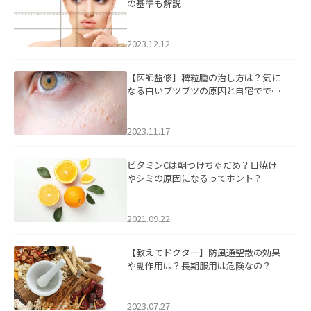
の基準も解説
2023.12.12
【医師監修】稗粒腫の治し方は？気に
なる白いブツブツの原因と自宅ででき
るケアについて
2023.11.17
ビタミンCは朝つけちゃだめ？日焼け
やシミの原因になるってホント？
2021.09.22
【教えてドクター】防風通聖散の効果
や副作用は？長期服用は危険なの？
2023.07.27