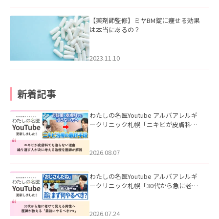
【薬剤師監修】ミヤBM錠に痩せる効果
は本当にあるの？
2023.11.10
新着記事
わたしの名医Youtube アルバアレルギ
ークリニック札幌「ニキビが皮膚科で
も治らない理由｜繰り返す人が次に考
える治療を医師が解説」を公開いたし
ました。
2026.08.07
わたしの名医Youtube アルバアレルギ
ークリニック札幌「30代から急に老け
て見える男性へ｜医師が教える「最初
にやるべき3つ」」を公開いたしまし
た。
2026.07.24