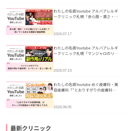
わたしの名医Youtube アルバアレルギ
ークリニック札幌「赤ら顔・酒さ・ニ
キビ跡にVビームは効く？向いている赤
みを医師が徹底解説」を公開いたしま
した。
2026.07.17
わたしの名医Youtube アルバアレルギ
ークリニック札幌「マンジャロのリア
ル｜医師が明かす副作用・リバウン
ド・正しい使い方」を公開いたしまし
た。
2026.07.10
わたしの名医Youtube めぐ皮膚科・美
容皮膚科「”とおりすがりの皮膚科
医”がスレッズの肌悩みに本気で答えて
みた」を公開いたしました。
2026.06.05
最新クリニック