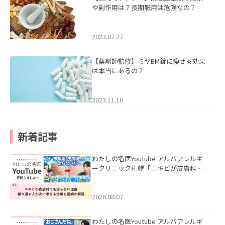
や副作用は？長期服用は危険なの？
2023.07.27
【薬剤師監修】ミヤBM錠に痩せる効果
は本当にあるの？
2023.11.10
新着記事
わたしの名医Youtube アルバアレルギ
ークリニック札幌「ニキビが皮膚科で
も治らない理由｜繰り返す人が次に考
える治療を医師が解説」を公開いたし
ました。
2026.08.07
わたしの名医Youtube アルバアレルギ