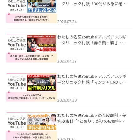
ークリニック札幌「30代から急に老け
て見える男性へ｜医師が教える「最初
にやるべき3つ」」を公開いたしまし
た。
2026.07.24
わたしの名医Youtube アルバアレルギ
ークリニック札幌「赤ら顔・酒さ・ニ
キビ跡にVビームは効く？向いている赤
みを医師が徹底解説」を公開いたしま
した。
2026.07.17
わたしの名医Youtube アルバアレルギ
ークリニック札幌「マンジャロのリア
ル｜医師が明かす副作用・リバウン
ド・正しい使い方」を公開いたしまし
た。
2026.07.10
わたしの名医Youtube めぐ皮膚科・美
容皮膚科「”とおりすがりの皮膚科
医”がスレッズの肌悩みに本気で答えて
みた」を公開いたしました。
2026.06.05