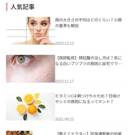
人気記事
顔の大きさの平均はどのくらい？小顔
の基準も解説
2023.12.12
【医師監修】稗粒腫の治し方は？気に
なる白いブツブツの原因と自宅ででき
るケアについて
2023.11.17
ビタミンCは朝つけちゃだめ？日焼け
やシミの原因になるってホント？
2021.09.22
【教えてドクター】防風通聖散の効果