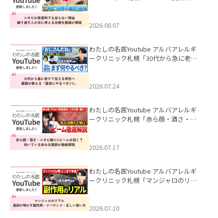
も治らない理由｜繰り返す人が次に考
える治療を医師が解説」を公開いたし
ました。
2026.08.07
わたしの名医Youtube アルバアレルギ
ークリニック札幌「30代から急に老け
て見える男性へ｜医師が教える「最初
にやるべき3つ」」を公開いたしまし
た。
2026.07.24
わたしの名医Youtube アルバアレルギ
ークリニック札幌「赤ら顔・酒さ・ニ
キビ跡にVビームは効く？向いている赤
みを医師が徹底解説」を公開いたしま
した。
2026.07.17
わたしの名医Youtube アルバアレルギ
ークリニック札幌「マンジャロのリア
ル｜医師が明かす副作用・リバウン
ド・正しい使い方」を公開いたしまし
た。
2026.07.10