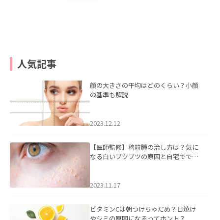
人気記事
顔の大きさの平均はどのくらい？小顔
の基準も解説
2023.12.12
【医師監修】稗粒腫の治し方は？気に
なる白いブツブツの原因と自宅ででき
るケアについて
2023.11.17
ビタミンCは朝つけちゃだめ？日焼け
やシミの原因になるってホント？