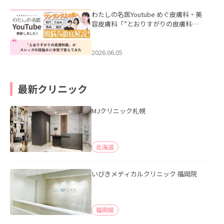
わたしの名医Youtube めぐ皮膚科・美
容皮膚科「”とおりすがりの皮膚科
医”がスレッズの肌悩みに本気で答えて
みた」を公開いたしました。
2026.06.05
最新クリニック
MJクリニック札幌
北海道
いびきメディカルクリニック 福岡院
福岡県