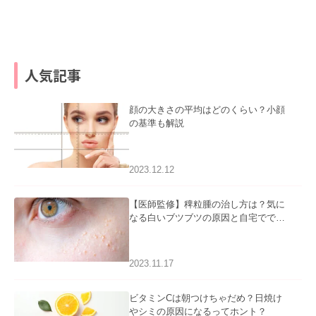
人気記事
顔の大きさの平均はどのくらい？小顔
の基準も解説
2023.12.12
【医師監修】稗粒腫の治し方は？気に
なる白いブツブツの原因と自宅ででき
るケアについて
2023.11.17
ビタミンCは朝つけちゃだめ？日焼け
やシミの原因になるってホント？