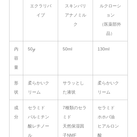
エクラリバ
スキンバリ
ルクローシ
イブ
アナノミル
ョン
ク
（医薬部外
品）
内
50ℊ
50ml
130ml
容
量
形
柔らかいク
サラッとし
柔らかいク
状
リーム
た液状
リーム
成
セラミド
7種類のセラ
セラミド
分
パルミチン
ミド
ホホバ油
酸レチノー
天然保湿因
ヒアルロン
ル
子NMF
酸