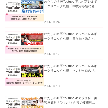
わたしの名医Youtube アルバアレルギ
ークリニック札幌「30代から急に老け
て見える男性へ｜医師が教える「最初
にやるべき3つ」」を公開いたしまし
た。
2026.07.24
わたしの名医Youtube アルバアレルギ
ークリニック札幌「赤ら顔・酒さ・ニ
キビ跡にVビームは効く？向いている
赤みを医師が徹底解説」を公開いたし
ました。
2026.07.17
わたしの名医Youtube アルバアレルギ
ークリニック札幌「マンジャロのリア
ル｜医師が明かす副作用・リバウン
ド・正しい使い方」を公開いたしまし
た。
2026.07.10
わたしの名医Youtube めぐ皮膚科・美
容皮膚科「”とおりすがりの皮膚科
医”がスレッズの肌悩みに本気で答えて