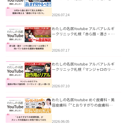
て見える男性へ｜医師が教える「最初
にやるべき3つ」」を公開いたしまし
た。
2026.07.24
わたしの名医Youtube アルバアレルギ
ークリニック札幌「赤ら顔・酒さ・ニ
キビ跡にVビームは効く？向いている赤
みを医師が徹底解説」を公開いたしま
した。
2026.07.17
わたしの名医Youtube アルバアレルギ
ークリニック札幌「マンジャロのリア
ル｜医師が明かす副作用・リバウン
ド・正しい使い方」を公開いたしまし
た。
2026.07.10
わたしの名医Youtube めぐ皮膚科・美
容皮膚科「”とおりすがりの皮膚科
医”がスレッズの肌悩みに本気で答えて
みた」を公開いたしました。
2026.06.05