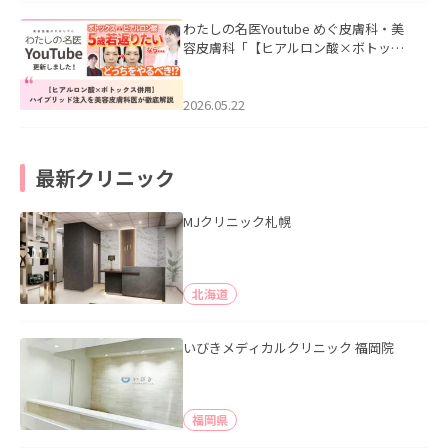
わたしの名医Youtube めぐ皮膚科・美
容皮膚科「【ヒアルロン酸×ボトック
ス併用】ハイブリッド注入を美容皮膚
科医が徹底解説」を公開いたしまし
た。
2026.05.22
最新クリニック
MJクリニック札幌
北海道
いびきメディカルクリニック 福岡院
福岡県