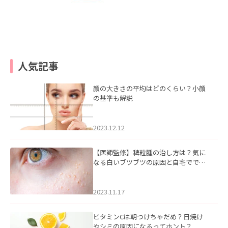
人気記事
顔の大きさの平均はどのくらい？小顔
の基準も解説
2023.12.12
【医師監修】稗粒腫の治し方は？気に
なる白いブツブツの原因と自宅ででき
るケアについて
2023.11.17
ビタミンCは朝つけちゃだめ？日焼け
やシミの原因になるってホント？