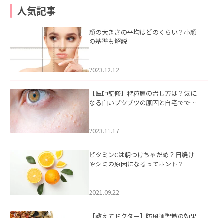
人気記事
顔の大きさの平均はどのくらい？小顔
の基準も解説
2023.12.12
【医師監修】稗粒腫の治し方は？気に
なる白いブツブツの原因と自宅ででき
るケアについて
2023.11.17
ビタミンCは朝つけちゃだめ？日焼け
やシミの原因になるってホント？
2021.09.22
【教えてドクター】防風通聖散の効果