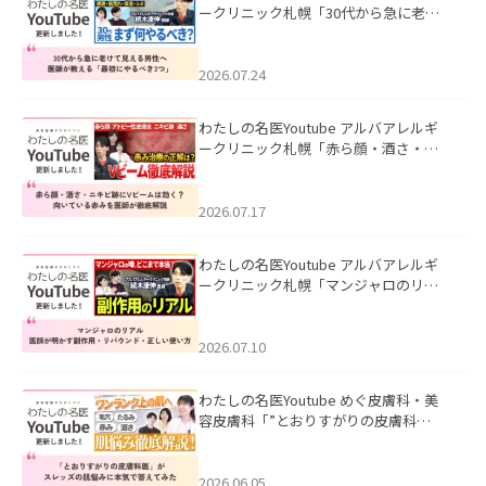
ークリニック札幌「30代から急に老け
て見える男性へ｜医師が教える「最初
にやるべき3つ」」を公開いたしまし
た。
2026.07.24
わたしの名医Youtube アルバアレルギ
ークリニック札幌「赤ら顔・酒さ・ニ
キビ跡にVビームは効く？向いている赤
みを医師が徹底解説」を公開いたしま
した。
2026.07.17
わたしの名医Youtube アルバアレルギ
ークリニック札幌「マンジャロのリア
ル｜医師が明かす副作用・リバウン
ド・正しい使い方」を公開いたしまし
た。
2026.07.10
わたしの名医Youtube めぐ皮膚科・美
容皮膚科「”とおりすがりの皮膚科
医”がスレッズの肌悩みに本気で答えて
みた」を公開いたしました。
2026.06.05