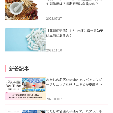
や副作用は？長期服用は危険なの？
2023.07.27
【薬剤師監修】ミヤBM錠に痩せる効果
は本当にあるの？
2023.11.10
新着記事
わたしの名医Youtube アルバアレルギ
ークリニック札幌「ニキビが皮膚科で
も治らない理由｜繰り返す人が次に考
える治療を医師が解説」を公開いたし
ました。
2026.08.07
わたしの名医Youtube アルバアレルギ