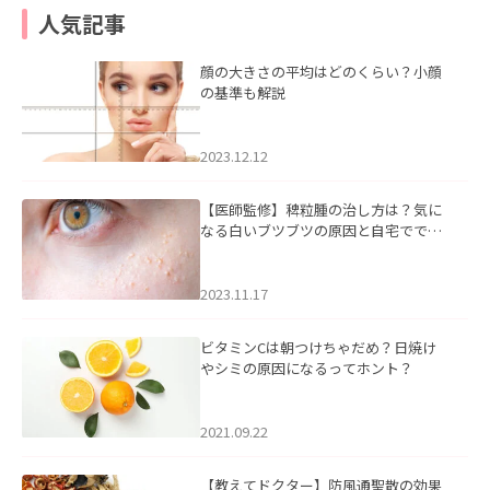
人気記事
顔の大きさの平均はどのくらい？小顔
の基準も解説
2023.12.12
【医師監修】稗粒腫の治し方は？気に
なる白いブツブツの原因と自宅ででき
るケアについて
2023.11.17
ビタミンCは朝つけちゃだめ？日焼け
やシミの原因になるってホント？
2021.09.22
【教えてドクター】防風通聖散の効果