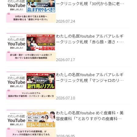
ークリニック札幌「30代から急に老け
て見える男性へ｜医師が教える「最初
にやるべき3つ」」を公開いたしまし
た。
2026.07.24
わたしの名医Youtube アルバアレルギ
ークリニック札幌「赤ら顔・酒さ・ニ
キビ跡にVビームは効く？向いている赤
みを医師が徹底解説」を公開いたしま
した。
2026.07.17
わたしの名医Youtube アルバアレルギ
ークリニック札幌「マンジャロのリア
ル｜医師が明かす副作用・リバウン
ド・正しい使い方」を公開いたしまし
た。
2026.07.10
わたしの名医Youtube めぐ皮膚科・美
容皮膚科「”とおりすがりの皮膚科
医”がスレッズの肌悩みに本気で答えて
みた」を公開いたしました。
2026.06.05