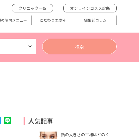
クリニック一覧
オンラインコスメ診断
題の院内メニュー
こだわりの成分
編集部コラム
人気記事
顔の大きさの平均はどのく