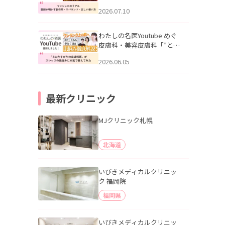
幌「マンジャロのリアル｜
2026.07.10
医師が明かす副作用・リバ
ウンド・正しい使い方」を
公開いたしました。
わたしの名医Youtube めぐ
皮膚科・美容皮膚科「”とお
りすがりの皮膚科医”がスレ
2026.06.05
ッズの肌悩みに本気で答え
てみた」を公開いたしまし
た。
最新クリニック
MJクリニック札幌
北海道
いびきメディカルクリニッ
ク 福岡院
福岡県
いびきメディカルクリニッ