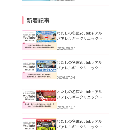
新着記事
わたしの名医Youtube アル
バアレルギークリニック札
幌「ニキビが皮膚科でも治
2026.08.07
らない理由｜繰り返す人が
次に考える治療を医師が解
説」を公開いたしました。
わたしの名医Youtube アル
バアレルギークリニック札
幌「30代から急に老けて見
2026.07.24
える男性へ｜医師が教える
「最初にやるべき3つ」」を
公開いたしました。
わたしの名医Youtube アル
バアレルギークリニック札
幌「赤ら顔・酒さ・ニキビ
2026.07.17
跡にVビームは効く？向いて
いる赤みを医師が徹底解
説」を公開いたしました。
わたしの名医Youtube アル
バアレルギークリニック札