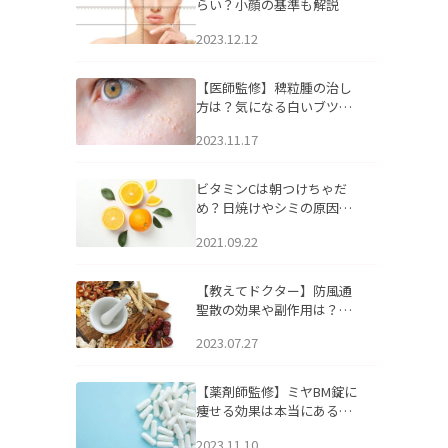
らい？小顔の基準も解説
2023.12.12
【医師監修】稗粒腫の治し
方は？気になる白いブツブ
ツの原因と自宅でできるケ
2023.11.17
アについて
ビタミンCは朝つけちゃだ
め？日焼けやシミの原因に
なるってホント？
2021.09.22
【教えてドクター】防風通
聖散の効果や副作用は？長
期服用は危険なの？
2023.07.27
【薬剤師監修】ミヤBM錠に
痩せる効果は本当にある
の？
2023.11.10