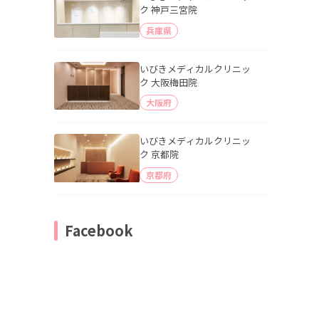
ク 神戸三宮院
兵庫県
いびきメディカルクリニッ
ク 大阪梅田院
大阪府
いびきメディカルクリニッ
ク 京都院
京都府
Facebook