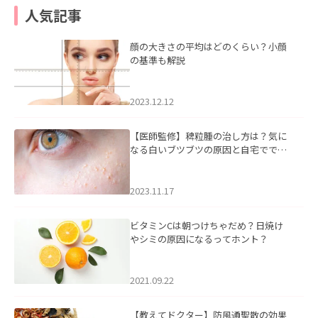
人気記事
顔の大きさの平均はどのくらい？小顔
の基準も解説
2023.12.12
【医師監修】稗粒腫の治し方は？気に
なる白いブツブツの原因と自宅ででき
るケアについて
2023.11.17
ビタミンCは朝つけちゃだめ？日焼け
やシミの原因になるってホント？
2021.09.22
【教えてドクター】防風通聖散の効果