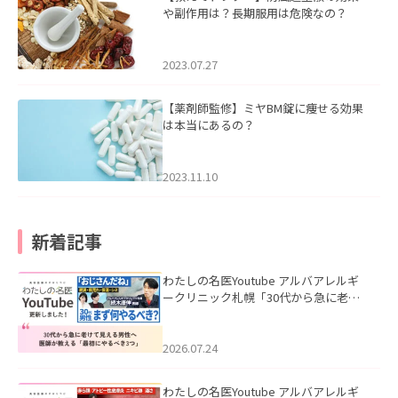
や副作用は？長期服用は危険なの？
2023.07.27
【薬剤師監修】ミヤBM錠に痩せる効果
は本当にあるの？
2023.11.10
新着記事
わたしの名医Youtube アルバアレルギ
ークリニック札幌「30代から急に老け
て見える男性へ｜医師が教える「最初
にやるべき3つ」」を公開いたしまし
た。
2026.07.24
わたしの名医Youtube アルバアレルギ