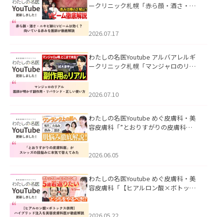
ークリニック札幌「赤ら顔・酒さ・ニ
キビ跡にVビームは効く？向いている赤
みを医師が徹底解説」を公開いたしま
した。
2026.07.17
わたしの名医Youtube アルバアレルギ
ークリニック札幌「マンジャロのリア
ル｜医師が明かす副作用・リバウン
ド・正しい使い方」を公開いたしまし
た。
2026.07.10
わたしの名医Youtube めぐ皮膚科・美
容皮膚科「”とおりすがりの皮膚科
医”がスレッズの肌悩みに本気で答えて
みた」を公開いたしました。
2026.06.05
わたしの名医Youtube めぐ皮膚科・美
容皮膚科「【ヒアルロン酸×ボトック
ス併用】ハイブリッド注入を美容皮膚
科医が徹底解説」を公開いたしまし
た。
2026.05.22