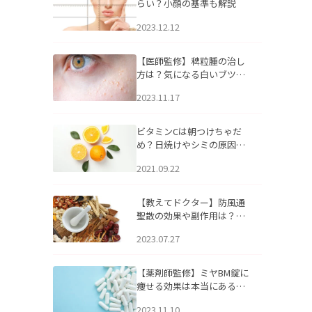
らい？小顔の基準も解説
2023.12.12
【医師監修】稗粒腫の治し
方は？気になる白いブツブ
ツの原因と自宅でできるケ
2023.11.17
アについて
ビタミンCは朝つけちゃだ
め？日焼けやシミの原因に
なるってホント？
2021.09.22
【教えてドクター】防風通
聖散の効果や副作用は？長
期服用は危険なの？
2023.07.27
【薬剤師監修】ミヤBM錠に
痩せる効果は本当にある
の？
2023.11.10