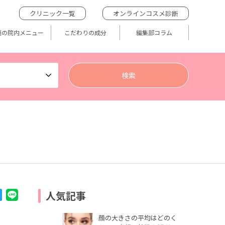
クリニック一覧
オンラインコスメ診断
題の院内メニュー
こだわりの成分
編集部コラム
人気記事
顔の大きさの平均はどのく