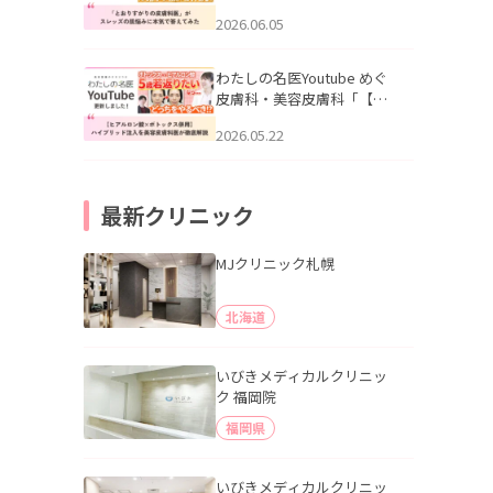
りすがりの皮膚科医”がスレ
2026.06.05
ッズの肌悩みに本気で答え
てみた」を公開いたしまし
た。
わたしの名医Youtube めぐ
皮膚科・美容皮膚科「【ヒ
アルロン酸×ボトックス併
2026.05.22
用】ハイブリッド注入を美
容皮膚科医が徹底解説」を
公開いたしました。
最新クリニック
MJクリニック札幌
北海道
いびきメディカルクリニッ
ク 福岡院
福岡県
いびきメディカルクリニッ