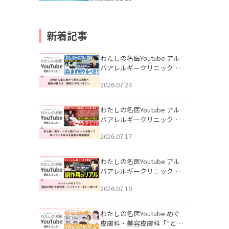
新着記事
わたしの名医Youtube アル
バアレルギークリニック札
幌「30代から急に老けて見
2026.07.24
える男性へ｜医師が教える
「最初にやるべき3つ」」を
公開いたしました。
わたしの名医Youtube アル
バアレルギークリニック札
幌「赤ら顔・酒さ・ニキビ
2026.07.17
跡にVビームは効く？向いて
いる赤みを医師が徹底解
説」を公開いたしました。
わたしの名医Youtube アル
バアレルギークリニック札
幌「マンジャロのリアル｜
2026.07.10
医師が明かす副作用・リバ
ウンド・正しい使い方」を
公開いたしました。
わたしの名医Youtube めぐ
皮膚科・美容皮膚科「”とお