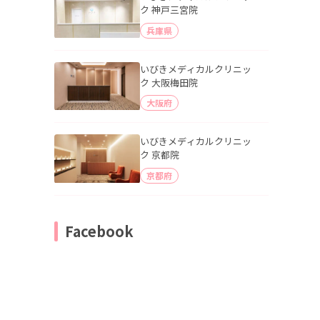
ク 神戸三宮院
兵庫県
いびきメディカルクリニッ
ク 大阪梅田院
大阪府
いびきメディカルクリニッ
ク 京都院
京都府
Facebook