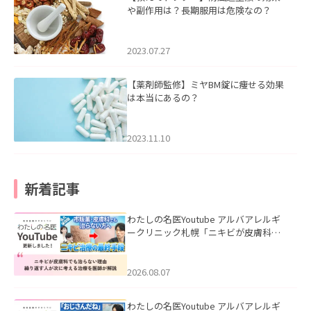
や副作用は？長期服用は危険なの？
2023.07.27
【薬剤師監修】ミヤBM錠に痩せる効果
は本当にあるの？
2023.11.10
新着記事
わたしの名医Youtube アルバアレルギ
ークリニック札幌「ニキビが皮膚科で
も治らない理由｜繰り返す人が次に考
える治療を医師が解説」を公開いたし
ました。
2026.08.07
わたしの名医Youtube アルバアレルギ