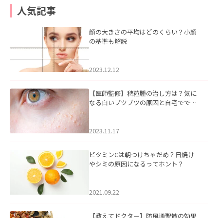
人気記事
顔の大きさの平均はどのくらい？小顔
の基準も解説
2023.12.12
【医師監修】稗粒腫の治し方は？気に
なる白いブツブツの原因と自宅ででき
るケアについて
2023.11.17
ビタミンCは朝つけちゃだめ？日焼け
やシミの原因になるってホント？
2021.09.22
【教えてドクター】防風通聖散の効果