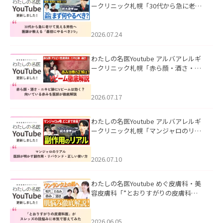
ークリニック札幌「30代から急に老け
て見える男性へ｜医師が教える「最初
にやるべき3つ」」を公開いたしまし
た。
2026.07.24
わたしの名医Youtube アルバアレルギ
ークリニック札幌「赤ら顔・酒さ・ニ
キビ跡にVビームは効く？向いている赤
みを医師が徹底解説」を公開いたしま
した。
2026.07.17
わたしの名医Youtube アルバアレルギ
ークリニック札幌「マンジャロのリア
ル｜医師が明かす副作用・リバウン
ド・正しい使い方」を公開いたしまし
た。
2026.07.10
わたしの名医Youtube めぐ皮膚科・美
容皮膚科「”とおりすがりの皮膚科
医”がスレッズの肌悩みに本気で答えて
みた」を公開いたしました。
2026.06.05