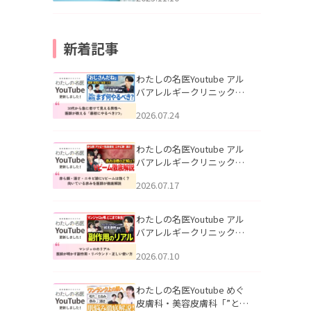
新着記事
わたしの名医Youtube アル
バアレルギークリニック札
幌「30代から急に老けて見
2026.07.24
える男性へ｜医師が教える
「最初にやるべき3つ」」を
公開いたしました。
わたしの名医Youtube アル
バアレルギークリニック札
幌「赤ら顔・酒さ・ニキビ
2026.07.17
跡にVビームは効く？向いて
いる赤みを医師が徹底解
説」を公開いたしました。
わたしの名医Youtube アル
バアレルギークリニック札
幌「マンジャロのリアル｜
2026.07.10
医師が明かす副作用・リバ
ウンド・正しい使い方」を
公開いたしました。
わたしの名医Youtube めぐ
皮膚科・美容皮膚科「”とお