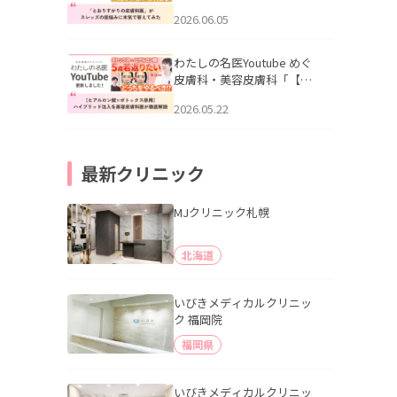
りすがりの皮膚科医”がスレ
2026.06.05
ッズの肌悩みに本気で答え
てみた」を公開いたしまし
た。
わたしの名医Youtube めぐ
皮膚科・美容皮膚科「【ヒ
アルロン酸×ボトックス併
2026.05.22
用】ハイブリッド注入を美
容皮膚科医が徹底解説」を
公開いたしました。
最新クリニック
MJクリニック札幌
北海道
いびきメディカルクリニッ
ク 福岡院
福岡県
いびきメディカルクリニッ