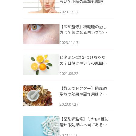
らい？小顔の基準も解説
2023.12.12
【医師監修】稗粒腫の治し
方は？気になる白いブツブ
ツの原因と自宅でできるケ
2023.11.17
アについて
ビタミンCは朝つけちゃだ
め？日焼けやシミの原因に
なるってホント？
2021.09.22
【教えてドクター】防風通
聖散の効果や副作用は？長
期服用は危険なの？
2023.07.27
【薬剤師監修】ミヤBM錠に
痩せる効果は本当にある
の？
2023.11.10