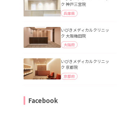
ク 神戸三宮院
兵庫県
いびきメディカルクリニッ
ク 大阪梅田院
大阪府
いびきメディカルクリニッ
ク 京都院
京都府
Facebook