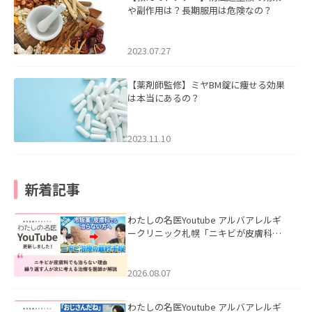
や副作用は？長期服用は危険なの？
2023.07.27
【薬剤師監修】ミヤBM錠に痩せる効果
は本当にあるの？
2023.11.10
新着記事
わたしの名医Youtube アルバアレルギ
ークリニック札幌「ニキビが皮膚科で
も治らない理由｜繰り返す人が次に考
える治療を医師が解説」を公開いたし
ました。
2026.08.07
わたしの名医Youtube アルバアレルギ