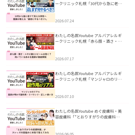
ークリニック札幌「30代から急に老け
て見える男性へ｜医師が教える「最初
にやるべき3つ」」を公開いたしまし
た。
2026.07.24
わたしの名医Youtube アルバアレルギ
ークリニック札幌「赤ら顔・酒さ・ニ
キビ跡にVビームは効く？向いている赤
みを医師が徹底解説」を公開いたしま
した。
2026.07.17
わたしの名医Youtube アルバアレルギ
ークリニック札幌「マンジャロのリア
ル｜医師が明かす副作用・リバウン
ド・正しい使い方」を公開いたしまし
た。
2026.07.10
わたしの名医Youtube めぐ皮膚科・美
容皮膚科「”とおりすがりの皮膚科
医”がスレッズの肌悩みに本気で答えて
みた」を公開いたしました。
2026.06.05