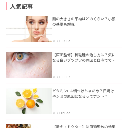
人気記事
顔の大きさの平均はどのくらい？小顔
の基準も解説
2023.12.12
【医師監修】稗粒腫の治し方は？気に
なる白いブツブツの原因と自宅ででき
るケアについて
2023.11.17
ビタミンCは朝つけちゃだめ？日焼け
やシミの原因になるってホント？
2021.09.22
【教えてドクター】防風通聖散の効果