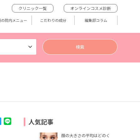
クリニック一覧
オンラインコスメ診断
題の院内メニュー
こだわりの成分
編集部コラム
人気記事
顔の大きさの平均はどのく