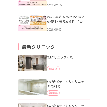
幌「マンジャロのリアル｜
2026.07.10
医師が明かす副作用・リバ
ウンド・正しい使い方」を
公開いたしました。
わたしの名医Youtube めぐ
皮膚科・美容皮膚科「”とお
りすがりの皮膚科医”がスレ
2026.06.05
ッズの肌悩みに本気で答え
てみた」を公開いたしまし
た。
最新クリニック
MJクリニック札幌
北海道
いびきメディカルクリニッ
ク 福岡院
福岡県
いびきメディカルクリニッ