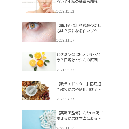
らい？小顔の基準も解説
2023.12.12
【医師監修】稗粒腫の治し
方は？気になる白いブツブ
ツの原因と自宅でできるケ
2023.11.17
アについて
ビタミンCは朝つけちゃだ
め？日焼けやシミの原因に
なるってホント？
2021.09.22
【教えてドクター】防風通
聖散の効果や副作用は？長
期服用は危険なの？
2023.07.27
【薬剤師監修】ミヤBM錠に
痩せる効果は本当にある
の？
2023.11.10