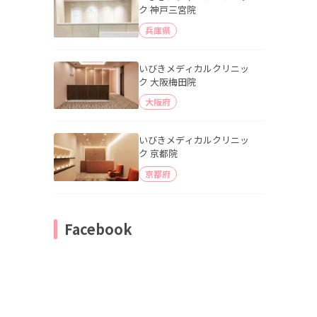
ク 神戸三宮院
兵庫県
いびきメディカルクリニッ
ク 大阪梅田院
大阪府
いびきメディカルクリニッ
ク 京都院
京都府
Facebook