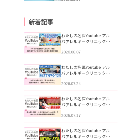
新着記事
わたしの名医Youtube アル
バアレルギークリニック札
幌「ニキビが皮膚科でも治
2026.08.07
らない理由｜繰り返す人が
次に考える治療を医師が解
説」を公開いたしました。
わたしの名医Youtube アル
バアレルギークリニック札
幌「30代から急に老けて見
2026.07.24
える男性へ｜医師が教える
「最初にやるべき3つ」」を
公開いたしました。
わたしの名医Youtube アル
バアレルギークリニック札
幌「赤ら顔・酒さ・ニキビ
2026.07.17
跡にVビームは効く？向いて
いる赤みを医師が徹底解
説」を公開いたしました。
わたしの名医Youtube アル
バアレルギークリニック札