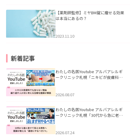
【薬剤師監修】ミヤBM錠に痩せる効果
は本当にあるの？
2023.11.10
新着記事
わたしの名医Youtube アルバアレルギ
ークリニック札幌「ニキビが皮膚科で
も治らない理由｜繰り返す人が次に考
える治療を医師が解説」を公開いたし
ました。
2026.08.07
わたしの名医Youtube アルバアレルギ
ークリニック札幌「30代から急に老け
て見える男性へ｜医師が教える「最初
にやるべき3つ」」を公開いたしまし
た。
2026.07.24