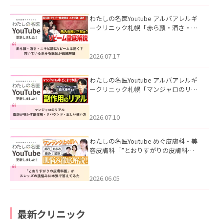
わたしの名医Youtube アルバアレルギ
ークリニック札幌「赤ら顔・酒さ・ニ
キビ跡にVビームは効く？向いている赤
みを医師が徹底解説」を公開いたしま
した。
2026.07.17
わたしの名医Youtube アルバアレルギ
ークリニック札幌「マンジャロのリア
ル｜医師が明かす副作用・リバウン
ド・正しい使い方」を公開いたしまし
た。
2026.07.10
わたしの名医Youtube めぐ皮膚科・美
容皮膚科「”とおりすがりの皮膚科
医”がスレッズの肌悩みに本気で答えて
みた」を公開いたしました。
2026.06.05
最新クリニック