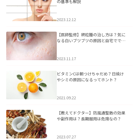
の基準も解説
2023.12.12
【医師監修】稗粒腫の治し方は？気に
なる白いブツブツの原因と自宅ででき
るケアについて
2023.11.17
ビタミンCは朝つけちゃだめ？日焼け
やシミの原因になるってホント？
2021.09.22
【教えてドクター】防風通聖散の効果
や副作用は？長期服用は危険なの？
2023.07.27