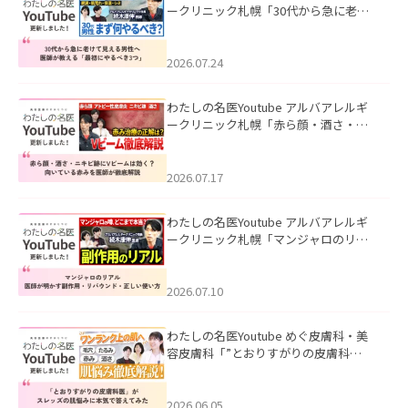
ークリニック札幌「30代から急に老け
て見える男性へ｜医師が教える「最初
にやるべき3つ」」を公開いたしまし
た。
2026.07.24
わたしの名医Youtube アルバアレルギ
ークリニック札幌「赤ら顔・酒さ・ニ
キビ跡にVビームは効く？向いている赤
みを医師が徹底解説」を公開いたしま
した。
2026.07.17
わたしの名医Youtube アルバアレルギ
ークリニック札幌「マンジャロのリア
ル｜医師が明かす副作用・リバウン
ド・正しい使い方」を公開いたしまし
た。
2026.07.10
わたしの名医Youtube めぐ皮膚科・美
容皮膚科「”とおりすがりの皮膚科
医”がスレッズの肌悩みに本気で答えて
みた」を公開いたしました。
2026.06.05