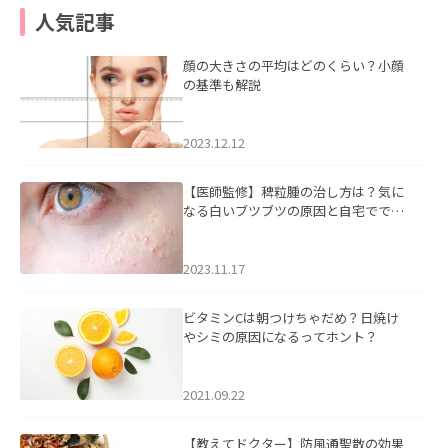
人気記事
顔の大きさの平均はどのくらい？小顔
の基準も解説
2023.12.12
【医師監修】稗粒腫の治し方は？気に
なる白いブツブツの原因と自宅ででき
るケアについて
2023.11.17
ビタミンCは朝つけちゃだめ？日焼け
やシミの原因になるってホント？
2021.09.22
【教えてドクター】防風通聖散の効果