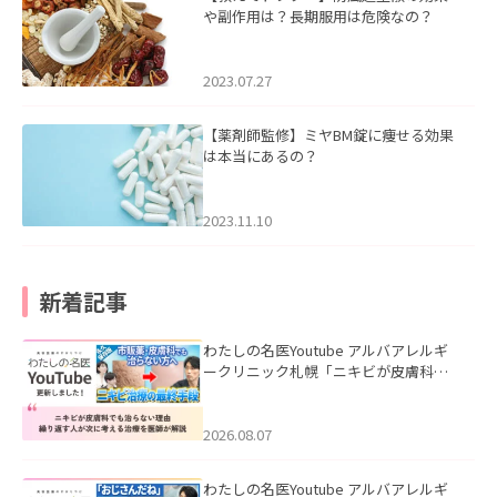
や副作用は？長期服用は危険なの？
2023.07.27
【薬剤師監修】ミヤBM錠に痩せる効果
は本当にあるの？
2023.11.10
新着記事
わたしの名医Youtube アルバアレルギ
ークリニック札幌「ニキビが皮膚科で
も治らない理由｜繰り返す人が次に考
える治療を医師が解説」を公開いたし
ました。
2026.08.07
わたしの名医Youtube アルバアレルギ