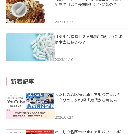
や副作用は？長期服用は危険なの？
2023.07.27
【薬剤師監修】ミヤBM錠に痩せる効果
は本当にあるの？
2023.11.10
新着記事
わたしの名医Youtube アルバアレルギ
ークリニック札幌「30代から急に老け
て見える男性へ｜医師が教える「最初
にやるべき3つ」」を公開いたしまし
た。
2026.07.24
わたしの名医Youtube アルバアレルギ