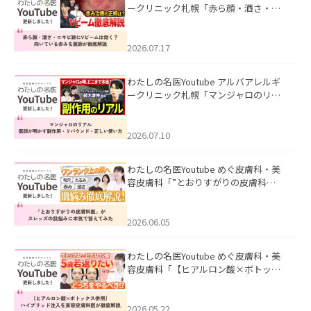
ークリニック札幌「赤ら顔・酒さ・ニ
キビ跡にVビームは効く？向いている赤
みを医師が徹底解説」を公開いたしま
した。
2026.07.17
わたしの名医Youtube アルバアレルギ
ークリニック札幌「マンジャロのリア
ル｜医師が明かす副作用・リバウン
ド・正しい使い方」を公開いたしまし
た。
2026.07.10
わたしの名医Youtube めぐ皮膚科・美
容皮膚科「”とおりすがりの皮膚科
医”がスレッズの肌悩みに本気で答えて
みた」を公開いたしました。
2026.06.05
わたしの名医Youtube めぐ皮膚科・美
容皮膚科「【ヒアルロン酸×ボトック
ス併用】ハイブリッド注入を美容皮膚
科医が徹底解説」を公開いたしまし
た。
2026.05.22