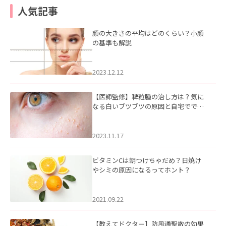
人気記事
顔の大きさの平均はどのくらい？小顔
の基準も解説
2023.12.12
【医師監修】稗粒腫の治し方は？気に
なる白いブツブツの原因と自宅ででき
るケアについて
2023.11.17
ビタミンCは朝つけちゃだめ？日焼け
やシミの原因になるってホント？
2021.09.22
【教えてドクター】防風通聖散の効果