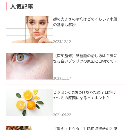
人気記事
顔の大きさの平均はどのくらい？小顔
の基準も解説
2023.12.12
【医師監修】稗粒腫の治し方は？気に
なる白いブツブツの原因と自宅ででき
るケアについて
2023.11.17
ビタミンCは朝つけちゃだめ？日焼け
やシミの原因になるってホント？
2021.09.22
【教えてドクター】防風通聖散の効果