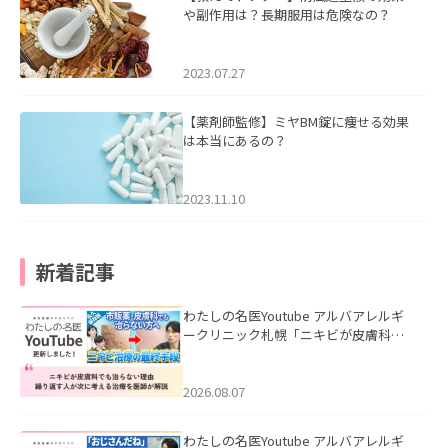
や副作用は？長期服用は危険なの？
2023.07.27
【薬剤師監修】ミヤBM錠に痩せる効果
は本当にあるの？
2023.11.10
新着記事
わたしの名医Youtube アルバアレルギ
ークリニック札幌「ニキビが皮膚科で
も治らない理由｜繰り返す人が次に考
える治療を医師が解説」を公開いたし
ました。
2026.08.07
わたしの名医Youtube アルバアレルギ