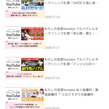
ークリニック札幌「30代から急に老け
て見える男性へ｜医師が教える「最初
にやるべき3つ」」を公開いたしまし
た。
2026.07.24
わたしの名医Youtube アルバアレルギ
ークリニック札幌「赤ら顔・酒さ・ニ
キビ跡にVビームは効く？向いている赤
みを医師が徹底解説」を公開いたしま
した。
2026.07.17
わたしの名医Youtube アルバアレルギ
ークリニック札幌「マンジャロのリア
ル｜医師が明かす副作用・リバウン
ド・正しい使い方」を公開いたしまし
た。
2026.07.10
わたしの名医Youtube めぐ皮膚科・美
容皮膚科「”とおりすがりの皮膚科
医”がスレッズの肌悩みに本気で答えて
みた」を公開いたしました。
2026.06.05