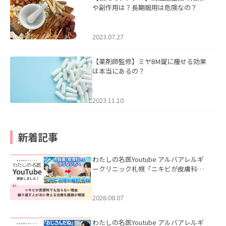
や副作用は？長期服用は危険なの？
2023.07.27
【薬剤師監修】ミヤBM錠に痩せる効果
は本当にあるの？
2023.11.10
新着記事
わたしの名医Youtube アルバアレルギ
ークリニック札幌「ニキビが皮膚科で
も治らない理由｜繰り返す人が次に考
える治療を医師が解説」を公開いたし
ました。
2026.08.07
わたしの名医Youtube アルバアレルギ