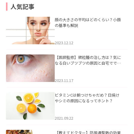
人気記事
顔の大きさの平均はどのくらい？小顔
の基準も解説
2023.12.12
【医師監修】稗粒腫の治し方は？気に
なる白いブツブツの原因と自宅ででき
るケアについて
2023.11.17
ビタミンCは朝つけちゃだめ？日焼け
やシミの原因になるってホント？
2021.09.22
【教えてドクター】防風通聖散の効果