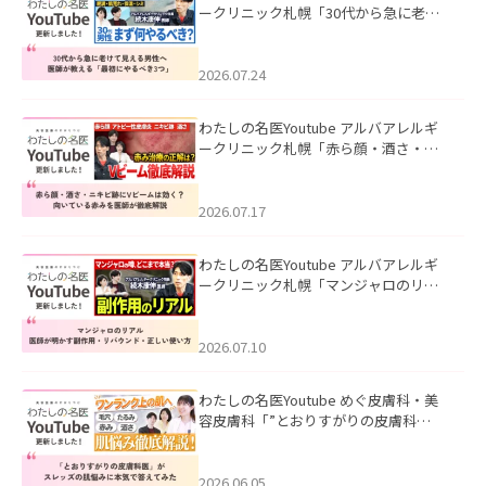
ークリニック札幌「30代から急に老け
て見える男性へ｜医師が教える「最初
にやるべき3つ」」を公開いたしまし
た。
2026.07.24
わたしの名医Youtube アルバアレルギ
ークリニック札幌「赤ら顔・酒さ・ニ
キビ跡にVビームは効く？向いている赤
みを医師が徹底解説」を公開いたしま
した。
2026.07.17
わたしの名医Youtube アルバアレルギ
ークリニック札幌「マンジャロのリア
ル｜医師が明かす副作用・リバウン
ド・正しい使い方」を公開いたしまし
た。
2026.07.10
わたしの名医Youtube めぐ皮膚科・美
容皮膚科「”とおりすがりの皮膚科
医”がスレッズの肌悩みに本気で答えて
みた」を公開いたしました。
2026.06.05