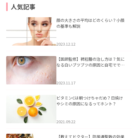
人気記事
顔の大きさの平均はどのくらい？小顔
の基準も解説
2023.12.12
【医師監修】稗粒腫の治し方は？気に
なる白いブツブツの原因と自宅ででき
るケアについて
2023.11.17
ビタミンCは朝つけちゃだめ？日焼け
やシミの原因になるってホント？
2021.09.22
【教えてドクター】防風通聖散の効果