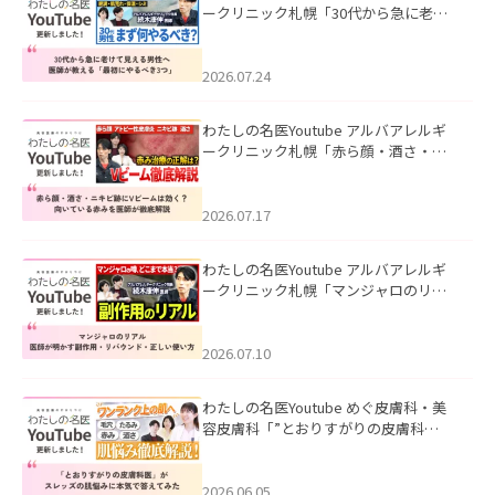
ークリニック札幌「30代から急に老け
て見える男性へ｜医師が教える「最初
にやるべき3つ」」を公開いたしまし
た。
2026.07.24
わたしの名医Youtube アルバアレルギ
ークリニック札幌「赤ら顔・酒さ・ニ
キビ跡にVビームは効く？向いている赤
みを医師が徹底解説」を公開いたしま
した。
2026.07.17
わたしの名医Youtube アルバアレルギ
ークリニック札幌「マンジャロのリア
ル｜医師が明かす副作用・リバウン
ド・正しい使い方」を公開いたしまし
た。
2026.07.10
わたしの名医Youtube めぐ皮膚科・美
容皮膚科「”とおりすがりの皮膚科
医”がスレッズの肌悩みに本気で答えて
みた」を公開いたしました。
2026.06.05