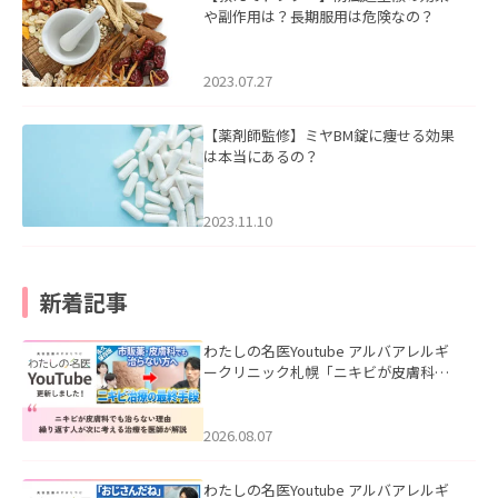
や副作用は？長期服用は危険なの？
2023.07.27
【薬剤師監修】ミヤBM錠に痩せる効果
は本当にあるの？
2023.11.10
新着記事
わたしの名医Youtube アルバアレルギ
ークリニック札幌「ニキビが皮膚科で
も治らない理由｜繰り返す人が次に考
える治療を医師が解説」を公開いたし
ました。
2026.08.07
わたしの名医Youtube アルバアレルギ