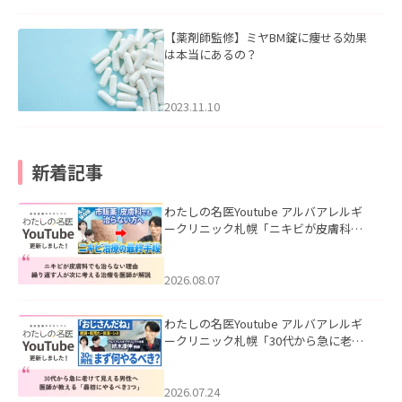
【薬剤師監修】ミヤBM錠に痩せる効果
は本当にあるの？
2023.11.10
新着記事
わたしの名医Youtube アルバアレルギ
ークリニック札幌「ニキビが皮膚科で
も治らない理由｜繰り返す人が次に考
える治療を医師が解説」を公開いたし
ました。
2026.08.07
わたしの名医Youtube アルバアレルギ
ークリニック札幌「30代から急に老け
て見える男性へ｜医師が教える「最初
にやるべき3つ」」を公開いたしまし
た。
2026.07.24