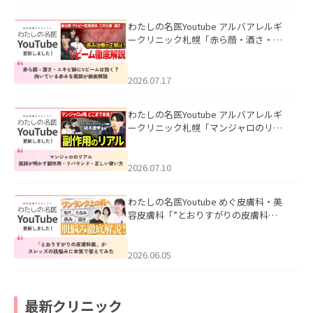
わたしの名医Youtube アルバアレルギ
ークリニック札幌「赤ら顔・酒さ・ニ
キビ跡にVビームは効く？向いている赤
みを医師が徹底解説」を公開いたしま
した。
2026.07.17
わたしの名医Youtube アルバアレルギ
ークリニック札幌「マンジャロのリア
ル｜医師が明かす副作用・リバウン
ド・正しい使い方」を公開いたしまし
た。
2026.07.10
わたしの名医Youtube めぐ皮膚科・美
容皮膚科「”とおりすがりの皮膚科
医”がスレッズの肌悩みに本気で答えて
みた」を公開いたしました。
2026.06.05
最新クリニック