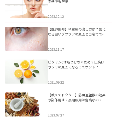
の基準も解説
2023.12.12
【医師監修】稗粒腫の治し方は？気に
なる白いブツブツの原因と自宅ででき
るケアについて
2023.11.17
ビタミンCは朝つけちゃだめ？日焼け
やシミの原因になるってホント？
2021.09.22
【教えてドクター】防風通聖散の効果
や副作用は？長期服用は危険なの？
2023.07.27