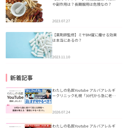
や副作用は？長期服用は危険なの？
2023.07.27
【薬剤師監修】ミヤBM錠に痩せる効果
は本当にあるの？
2023.11.10
新着記事
わたしの名医Youtube アルバアレルギ
ークリニック札幌「30代から急に老け
て見える男性へ｜医師が教える「最初
にやるべき3つ」」を公開いたしまし
た。
2026.07.24
わたしの名医Youtube アルバアレルギ