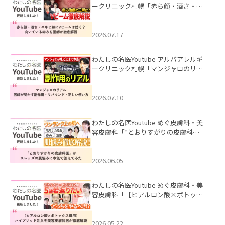
ークリニック札幌「赤ら顔・酒さ・ニ
キビ跡にVビームは効く？向いている赤
みを医師が徹底解説」を公開いたしま
した。
2026.07.17
わたしの名医Youtube アルバアレルギ
ークリニック札幌「マンジャロのリア
ル｜医師が明かす副作用・リバウン
ド・正しい使い方」を公開いたしまし
た。
2026.07.10
わたしの名医Youtube めぐ皮膚科・美
容皮膚科「”とおりすがりの皮膚科
医”がスレッズの肌悩みに本気で答えて
みた」を公開いたしました。
2026.06.05
わたしの名医Youtube めぐ皮膚科・美
容皮膚科「【ヒアルロン酸×ボトック
ス併用】ハイブリッド注入を美容皮膚
科医が徹底解説」を公開いたしまし
た。
2026.05.22