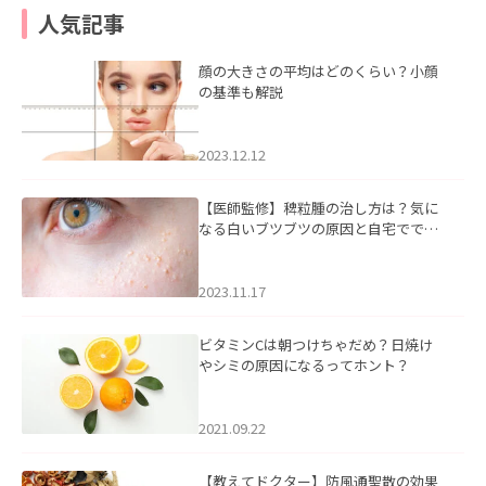
人気記事
顔の大きさの平均はどのくらい？小顔
の基準も解説
2023.12.12
【医師監修】稗粒腫の治し方は？気に
なる白いブツブツの原因と自宅ででき
るケアについて
2023.11.17
ビタミンCは朝つけちゃだめ？日焼け
やシミの原因になるってホント？
2021.09.22
【教えてドクター】防風通聖散の効果