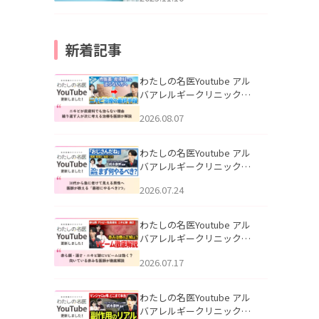
新着記事
わたしの名医Youtube アル
バアレルギークリニック札
幌「ニキビが皮膚科でも治
2026.08.07
らない理由｜繰り返す人が
次に考える治療を医師が解
説」を公開いたしました。
わたしの名医Youtube アル
バアレルギークリニック札
幌「30代から急に老けて見
2026.07.24
える男性へ｜医師が教える
「最初にやるべき3つ」」を
公開いたしました。
わたしの名医Youtube アル
バアレルギークリニック札
幌「赤ら顔・酒さ・ニキビ
2026.07.17
跡にVビームは効く？向いて
いる赤みを医師が徹底解
説」を公開いたしました。
わたしの名医Youtube アル
バアレルギークリニック札