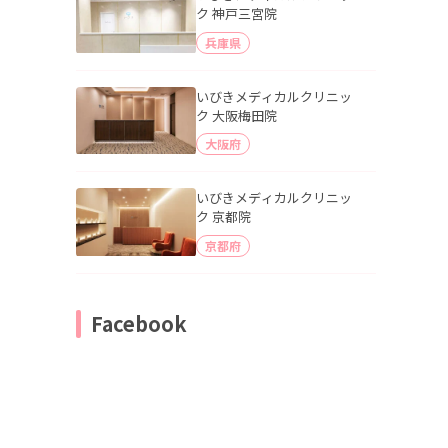
ク 神戸三宮院
兵庫県
いびきメディカルクリニッ
ク 大阪梅田院
大阪府
いびきメディカルクリニッ
ク 京都院
京都府
Facebook