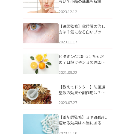
らい？小顔の基準も解説
2023.12.12
【医師監修】稗粒腫の治し
方は？気になる白いブツブ
ツの原因と自宅でできるケ
2023.11.17
アについて
ビタミンCは朝つけちゃだ
め？日焼けやシミの原因に
なるってホント？
2021.09.22
【教えてドクター】防風通
聖散の効果や副作用は？長
期服用は危険なの？
2023.07.27
【薬剤師監修】ミヤBM錠に
痩せる効果は本当にある
の？
2023.11.10