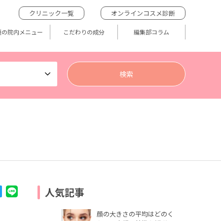
クリニック一覧
オンラインコスメ診断
題の院内メニュー
こだわりの成分
編集部コラム
人気記事
顔の大きさの平均はどのく