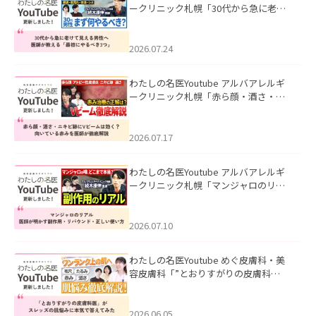
ークリニック札幌「30代から急に老け
て見える男性へ｜医師が教える「最初
にやるべき3つ」」を公開いたしまし
た。
2026.07.24
わたしの名医Youtube アルバアレルギ
ークリニック札幌「赤ら顔・酒さ・ニ
キビ跡にVビームは効く？向いている赤
みを医師が徹底解説」を公開いたしま
した。
2026.07.17
わたしの名医Youtube アルバアレルギ
ークリニック札幌「マンジャロのリア
ル｜医師が明かす副作用・リバウン
ド・正しい使い方」を公開いたしまし
た。
2026.07.10
わたしの名医Youtube めぐ皮膚科・美
容皮膚科「”とおりすがりの皮膚科
医”がスレッズの肌悩みに本気で答えて
みた」を公開いたしました。
2026.06.05