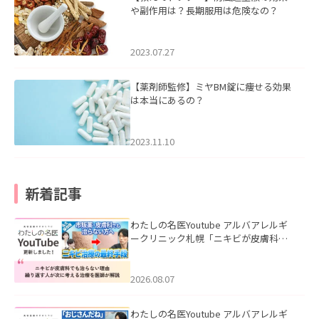
や副作用は？長期服用は危険なの？
2023.07.27
【薬剤師監修】ミヤBM錠に痩せる効果
は本当にあるの？
2023.11.10
新着記事
わたしの名医Youtube アルバアレルギ
ークリニック札幌「ニキビが皮膚科で
も治らない理由｜繰り返す人が次に考
える治療を医師が解説」を公開いたし
ました。
2026.08.07
わたしの名医Youtube アルバアレルギ