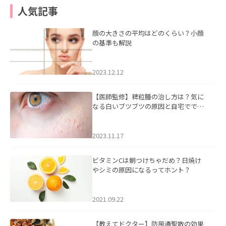
人気記事
顔の大きさの平均はどのくらい？小顔
の基準も解説
2023.12.12
【医師監修】稗粒腫の治し方は？気に
なる白いブツブツの原因と自宅ででき
るケアについて
2023.11.17
ビタミンCは朝つけちゃだめ？日焼け
やシミの原因になるってホント？
2021.09.22
【教えてドクター】防風通聖散の効果