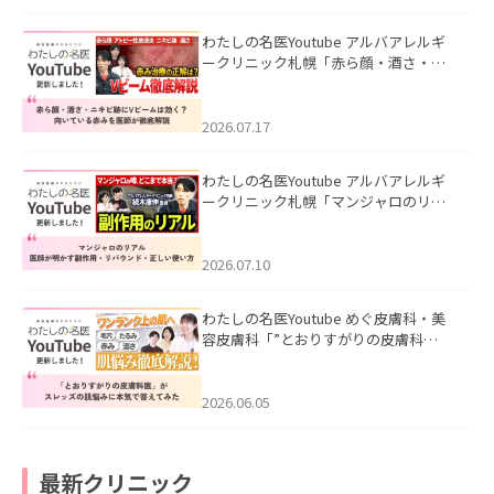
わたしの名医Youtube アルバアレルギ
ークリニック札幌「赤ら顔・酒さ・ニ
キビ跡にVビームは効く？向いている赤
みを医師が徹底解説」を公開いたしま
した。
2026.07.17
わたしの名医Youtube アルバアレルギ
ークリニック札幌「マンジャロのリア
ル｜医師が明かす副作用・リバウン
ド・正しい使い方」を公開いたしまし
た。
2026.07.10
わたしの名医Youtube めぐ皮膚科・美
容皮膚科「”とおりすがりの皮膚科
医”がスレッズの肌悩みに本気で答えて
みた」を公開いたしました。
2026.06.05
最新クリニック