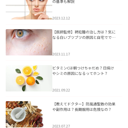
の基準も解説
2023.12.12
【医師監修】稗粒腫の治し方は？気に
なる白いブツブツの原因と自宅ででき
るケアについて
2023.11.17
ビタミンCは朝つけちゃだめ？日焼け
やシミの原因になるってホント？
2021.09.22
【教えてドクター】防風通聖散の効果
や副作用は？長期服用は危険なの？
2023.07.27