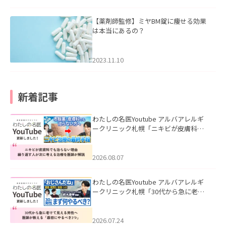
【薬剤師監修】ミヤBM錠に痩せる効果
は本当にあるの？
2023.11.10
新着記事
わたしの名医Youtube アルバアレルギ
ークリニック札幌「ニキビが皮膚科で
も治らない理由｜繰り返す人が次に考
える治療を医師が解説」を公開いたし
ました。
2026.08.07
わたしの名医Youtube アルバアレルギ
ークリニック札幌「30代から急に老け
て見える男性へ｜医師が教える「最初
にやるべき3つ」」を公開いたしまし
た。
2026.07.24