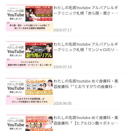
わたしの名医Youtube アルバアレルギ
ークリニック札幌「赤ら顔・酒さ・ニ
キビ跡にVビームは効く？向いている赤
みを医師が徹底解説」を公開いたしま
した。
2026.07.17
わたしの名医Youtube アルバアレルギ
ークリニック札幌「マンジャロのリア
ル｜医師が明かす副作用・リバウン
ド・正しい使い方」を公開いたしまし
た。
2026.07.10
わたしの名医Youtube めぐ皮膚科・美
容皮膚科「”とおりすがりの皮膚科
医”がスレッズの肌悩みに本気で答えて
みた」を公開いたしました。
2026.06.05
わたしの名医Youtube めぐ皮膚科・美
容皮膚科「【ヒアルロン酸×ボトック
ス併用】ハイブリッド注入を美容皮膚