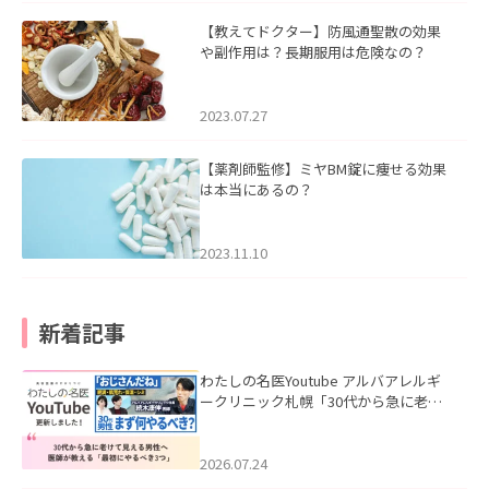
【教えてドクター】防風通聖散の効果
や副作用は？長期服用は危険なの？
2023.07.27
【薬剤師監修】ミヤBM錠に痩せる効果
は本当にあるの？
2023.11.10
新着記事
わたしの名医Youtube アルバアレルギ
ークリニック札幌「30代から急に老け
て見える男性へ｜医師が教える「最初
にやるべき3つ」」を公開いたしまし
た。
2026.07.24