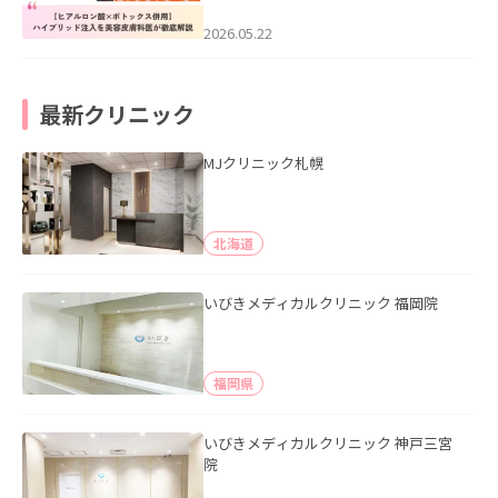
科医が徹底解説」を公開いたしまし
た。
2026.05.22
最新クリニック
MJクリニック札幌
北海道
いびきメディカルクリニック 福岡院
福岡県
いびきメディカルクリニック 神戸三宮
院