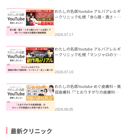
わたしの名医Youtube アルバアレルギ
ークリニック札幌「赤ら顔・酒さ・ニ
キビ跡にVビームは効く？向いている赤
みを医師が徹底解説」を公開いたしま
した。
2026.07.17
わたしの名医Youtube アルバアレルギ
ークリニック札幌「マンジャロのリア
ル｜医師が明かす副作用・リバウン
ド・正しい使い方」を公開いたしまし
た。
2026.07.10
わたしの名医Youtube めぐ皮膚科・美
容皮膚科「”とおりすがりの皮膚科
医”がスレッズの肌悩みに本気で答えて
みた」を公開いたしました。
2026.06.05
最新クリニック