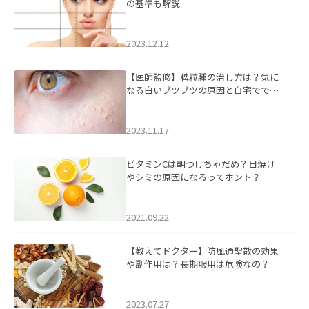
の基準も解説
2023.12.12
【医師監修】稗粒腫の治し方は？気に
なる白いブツブツの原因と自宅ででき
るケアについて
2023.11.17
ビタミンCは朝つけちゃだめ？日焼け
やシミの原因になるってホント？
2021.09.22
【教えてドクター】防風通聖散の効果
や副作用は？長期服用は危険なの？
2023.07.27