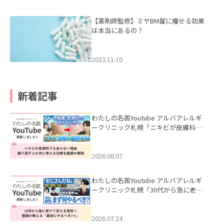
【薬剤師監修】ミヤBM錠に痩せる効果
は本当にあるの？
2023.11.10
新着記事
わたしの名医Youtube アルバアレルギ
ークリニック札幌「ニキビが皮膚科で
も治らない理由｜繰り返す人が次に考
える治療を医師が解説」を公開いたし
ました。
2026.08.07
わたしの名医Youtube アルバアレルギ
ークリニック札幌「30代から急に老け
て見える男性へ｜医師が教える「最初
にやるべき3つ」」を公開いたしまし
た。
2026.07.24