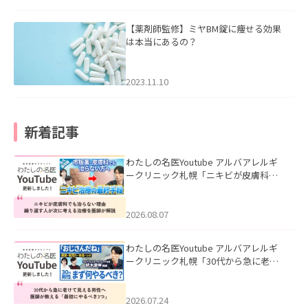
【薬剤師監修】ミヤBM錠に痩せる効果
は本当にあるの？
2023.11.10
新着記事
わたしの名医Youtube アルバアレルギ
ークリニック札幌「ニキビが皮膚科で
も治らない理由｜繰り返す人が次に考
える治療を医師が解説」を公開いたし
ました。
2026.08.07
わたしの名医Youtube アルバアレルギ
ークリニック札幌「30代から急に老け
て見える男性へ｜医師が教える「最初
にやるべき3つ」」を公開いたしまし
た。
2026.07.24