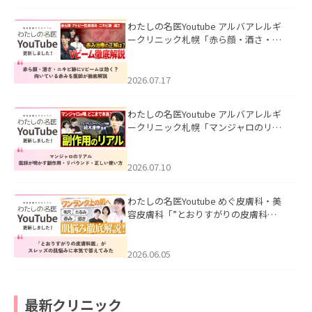
わたしの名医Youtube アルバアレルギ
ークリニック札幌「赤ら顔・酒さ・ニ
キビ跡にVビームは効く？向いている赤
みを医師が徹底解説」を公開いたしま
した。
2026.07.17
わたしの名医Youtube アルバアレルギ
ークリニック札幌「マンジャロのリア
ル｜医師が明かす副作用・リバウン
ド・正しい使い方」を公開いたしまし
た。
2026.07.10
わたしの名医Youtube めぐ皮膚科・美
容皮膚科「”とおりすがりの皮膚科
医”がスレッズの肌悩みに本気で答えて
みた」を公開いたしました。
2026.06.05
最新クリニック