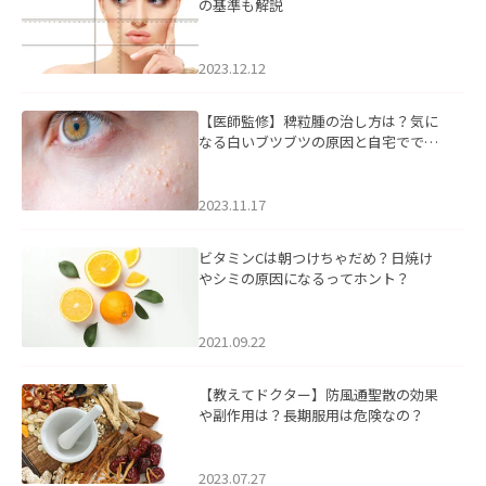
の基準も解説
2023.12.12
【医師監修】稗粒腫の治し方は？気に
なる白いブツブツの原因と自宅ででき
るケアについて
2023.11.17
ビタミンCは朝つけちゃだめ？日焼け
やシミの原因になるってホント？
2021.09.22
【教えてドクター】防風通聖散の効果
や副作用は？長期服用は危険なの？
2023.07.27